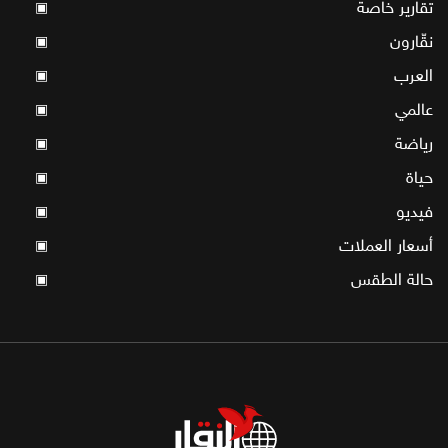
تقارير خاصة
▣
نقّارون
▣
العرب
▣
عالمي
▣
رياضة
▣
حياة
▣
فيديو
▣
أسعار العملات
▣
حالة الطقس
▣