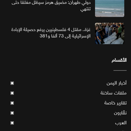
دولي طهران: مضيق هرمز سيظل مغلقا حتى
تنتهي
غزة.. مقتل 4 فلسطينيين يرفع حصيلة الإبادة
الإسرائيلية إلى 73 ألفا و381
الأقسام
أخبار اليمن
▣
ملفات ساخنة
▣
تقارير خاصة
▣
نقّارون
▣
العرب
▣