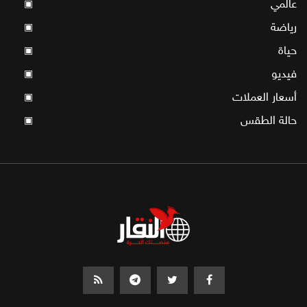
عالمي
▣
رياضة
▣
حياة
▣
فيديو
▣
أسعار العملات
▣
حالة الطقس
▣