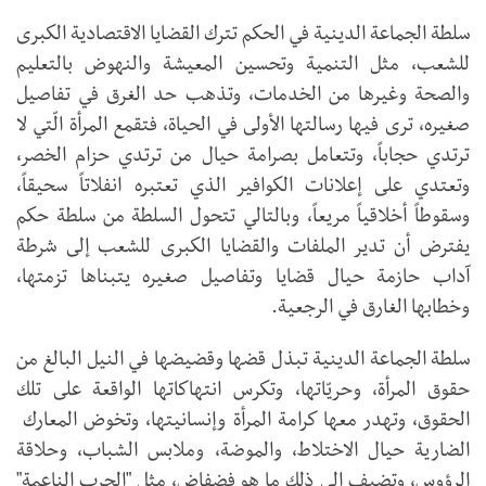
سلطة الجماعة الدينية في الحكم تترك القضايا الاقتصادية الكبرى
للشعب، مثل التنمية وتحسين المعيشة والنهوض بالتعليم
والصحة وغيرها من الخدمات، وتذهب حد الغرق في تفاصيل
صغيره، ترى فيها رسالتها الأولى في الحياة، فتقمع المرأة الّتي لا
ترتدي حجاباً، وتتعامل بصرامة حيال من ترتدي حزام الخصر،
وتعتدي على إعلانات الكوافير الذي تعتبره انفلاتاً سحيقاً،
وسقوطاً أخلاقياً مريعاً، وبالتالي تتحول السلطة من سلطة حكم
يفترض أن تدير الملفات والقضايا الكبرى للشعب إلى شرطة
آداب حازمة حيال قضايا وتفاصيل صغيره يتبناها تزمتها،
وخطابها الغارق في الرجعية.
سلطة الجماعة الدينية تبذل قضها وقضيضها في النيل البالغ من
حقوق المرأة، وحريّاتها، وتكرس انتهاكاتها الواقعة على تلك
الحقوق، وتهدر معها كرامة المرأة وإنسانيتها، وتخوض المعارك
الضارية حيال الاختلاط، والموضة، وملابس الشباب، وحلاقة
الرؤوس، وتضيف إلى ذلك ما هو فضفاض، مثل "الحرب الناعمة"