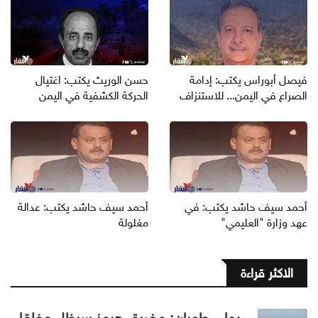
فيصل أبوراس يكتب: إدامة
حسن الوريث يكتب: اغتيال
الصراع في اليمن... للاستنزاف
الحركة الكشفية في اليمن
أحمد سيف حاشد يكتب: في
أحمد سيف حاشد يكتب: عدالة
عهد وزارة "العليمي"
مغلولة
الاكثر قراءة