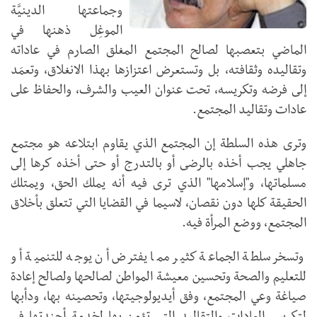
وجماعتها الدينيَّة
الموغِل ذهنها في
الماضي بتعصبها لصالح المجتمع المغلق الصارم في عاداته
وتقاليده وثقافته، بل وتستعرض اعتزازها بهذا الانغلاق، وتعمَد
إلى فرضه وتكريسه، تحت عنوان العيب والشرف، والحفاظ على
عادات وتقاليد المجتمع.
وترى هذه السلطة إن المجتمع الذي يقاوم ابتلاعه هو مجتمع
جاهلي يجب أخذه بالرضى أو بالتدرج أو حتى أخذه كرها إلى
مسلماتها، و"إسلامها" الذي ترى فيه أنه يملك الحق، ويمتلك
الحقيقة كلها دون نقصان، لاسيما في القضايا التي تتعلق بأخلاق
المجتمع، ووضع المرأة فيه.
وتسخر سلطة الجماعة كثير مما يفترض أن يوجه للتنمية أو
للتعليم والصحة وتحسين معيشة المواطن لصالحها ولصالح إعادة
صياغة وعي المجتمع، وفق أيديولوجيتها، وتحصينه بها، ودأبها