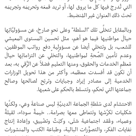
التي تُدرج فيها كلَّ ما يروق لها، أو تريد قمعَه وتحريمَه وتجريمَه
تحتَ ذلك العنوان غير المُنضبط.
وبالمقابل تتخلَّى تلك "السلطة" وعلى نحوٍ صارخ، عن مسؤوليَّاتِها
حيالَ مواطنيها فيما هو أهم، مثل تحسين المستوى المعيشي
للشعب، بل وتتخلي أيضا عن مسؤولية دفع رواتب الموظفين،
وعدم تأمين الصِّحةِ لمواطنيها، والَّتخلِّي عن التزاماتِها حيالَ
مُعظمِ الخدمات والحقوق، ومنها التعليم فضلاً عن الرُّقي به، بعد
أن تكون قد أفسدت معظمه، وأكثر من هذا تحويل الوزارات
الخدمية إلى مصادر إيراد وجبايات وتربّح لصالحها وصالح
جماعتها التي تحكم، وتتسلط بالحكم على شعبها.
الاحتشام لدى سُلطةِ الجماعة الدينيَّةِ ليس صناعةَ وعي، ولكنَّها
شكليات تكرِّسُها وتتعاطى معها بصرامة.. خيمةٌ سوداء، ثقيلةٌ
وعمياء، وعُقد اجتماعية شتّى، وكبْتٌ وتضْييق، وإعادة إنتاج
نفايات الفكر، والتصوُّرات البالية، وطباعة الكتب والمنشورات