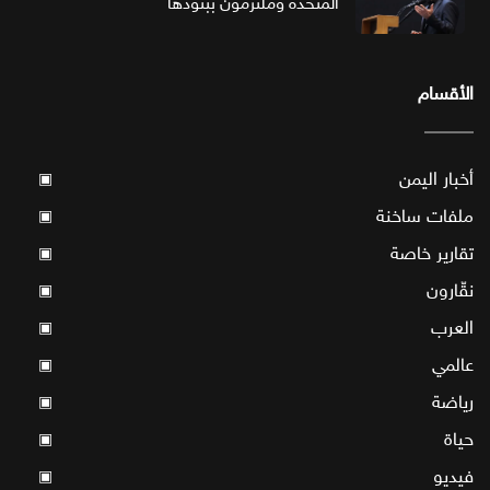
المتحدة وملتزمون ببنودها
الأقسام
أخبار اليمن
▣
ملفات ساخنة
▣
تقارير خاصة
▣
نقّارون
▣
العرب
▣
عالمي
▣
رياضة
▣
حياة
▣
فيديو
▣