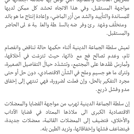
لتكريس العادات والتقاليد التي تؤمن بها لخدمة أجندتها في
مواجهة المستقبل، وفي هذا الاتجاه تحشد كل ممكن لديها
للمساندة والتأييد والشد من أزر الماضي، وإعادة إنتاج ما هو بائد
ومتخلّف ومُهترئ وفرضه بالسلطة والغلبة على الحاضر
والمستقبل.
تعيش سلطة الجماعة الدينية أثناء حكمها حالة تناقض وانفصام
تام، وعدم تصالح فجٍ مع ذاتها، حيث تتزمّت في أخلاقها،
وتُمارسُ عُقَدها على المجتمع، وتتشدّد حيالَ التفاصيل الصغيرة،
وتترك ما هو جسيم وملح في الشأن الاقتصادي، دون حل أو حتى
مجرد التفكير بالحل، وإن فعلت لضرورة، فهي تنتهي إلى إخفاق
مدو وفشل ذريع.
إن سلطة الجماعة الدينية تهرب من مواجهة القضايا والمعضلات
الاقتصادية الكبرى الى ملاذها المعتاد في قضايا الآداب
والأخلاق، فتضيف إلى المعضلات القائمة، معضلات جديدة،
فيتضاعف فشلها وإخفاقاتها، وتزيد الطين بله.