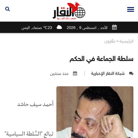
الأحد , اغسطس 9 , 2026
23℃ صنعاء, اليمن
-
الرئيسية
نقّارون
سلطة الجماعة في الحكم
شبكة النقار الإخبارية
منذ سنتين
أحمد سيف حاشد
تبالغ "السُّلطة السياسية"