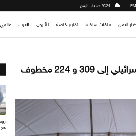
24℃ صنعاء, اليمن
خبار اليمن
ملفات ساخنة
تقارير خاصة
نقّارون
العرب
عالمي
 309 و 224 مخطوف
هجوم