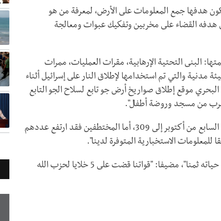
كون هدفها جمع المعلومات على الأرض، لمعرفة من هو
ي هدفه القضاء على مخربين وتفكيك عبوات ومعالجة
ها: البنى التحتية الإرهابية، مقرات العمليات، ممرات
ئة مدنية والتي تم استخدامها لإطلاق النار على إسرائيل أثناء
البحري موقع إطلاق صواريخ أرض جو تابع لسلاح الجو التابع
قرب من مسجد وروضة أطفال".
وأعلن "ارتفاع عدد الضباط والجنود الذين قتلوا منذ السابع من أكتوبر إلى 309، أما المختطفين فقد ارتفع عددهم
وحذر من أن "من يحاول القيام بعملية ضدنا سيدفع حياته ثمنا"، مضيفا: "قواتنا قضت على 5 خلايا لحزب الله