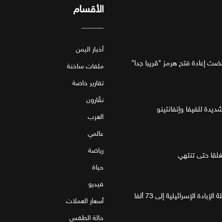
الأقسام
أخبار اليمن
فضت إعادة فتح هرمز "قريبا جدا"
ملفات ساخنة
تقارير خاصة
نقّارون
ديدة للفيفا وإنفانتينو
العرب
عالمي
رياضة
قا حتى تنتهي
حياة
فيديو
غزة.. مقتل 4 فلسطينيين يرفع حصيلة الإبادة الإسرائيلية إلى 73 ألفا
أسعار العملات
حالة الطقس