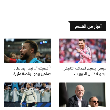
أخبار من القسم
ميسي يصبح الهداف التاريخي
"أُقصيتم".. نيمار يرد على
لبطولة كأس الدوريات
جماهير ريمو برقصة مثيرة