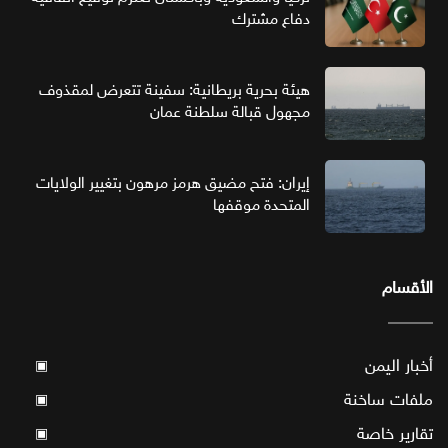
دفاع مشترك
هيئة بحرية بريطانية: سفينة تتعرض لمقذوف
مجهول قبالة سلطنة عمان
إيران: فتح مضيق هرمز مرهون بتغيير الولايات
المتحدة موقفها
الأقسام
أخبار اليمن
▣
ملفات ساخنة
▣
تقارير خاصة
▣