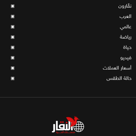
نقّارون
▣
العرب
▣
عالمي
▣
رياضة
▣
حياة
▣
فيديو
▣
أسعار العملات
▣
حالة الطقس
▣