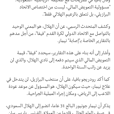
وقال بافيا في تصريحات مع صحيفة "الرياضية" السعودية:
"مسؤولية التعويض المالي، ليست من اختصاص الاتحاد
البرازيلي، بل تتعلق بالزعيم الهلالي فقط".
وكشف المتحدث الرسمي، عن أن الهلال، هو المعني الوحيد
بالتواصل مع الاتحاد الدولي لكرة القدم "فيفا"، من أجل مدهم
بالتقارير الخاصة بـ"إصابة" نيمار.
وأشار إلى أنه بناء على هذه التقارير، سيحدد "فيفا"، قيمة
التعويض المالي الذي سيتم دفعه إلى نادي الهلال، والذي لن
يزيد عن راتب السنة الواحدة.
كما أكد رودريجو بافيا، على أن منتخب البرازيل، لن يتدخل في
علاج نيمار، حيث سيكون الهلال، هو المسؤول عن موعد عودة
اللاعب إلى الرياض، ومكان إجراء العملية الجراحية.
يذكر أن نيمار جونيور البالغ 31 عاما، انضم إلى الهلال السعودي،
في صيف العام الحالي، قادما من العملاق الفرنسي باريس سان