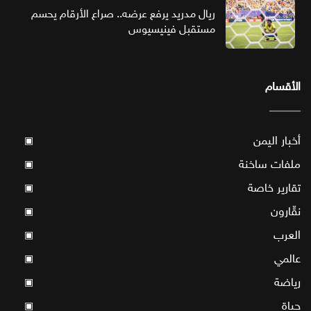
ريال مدريد يرفع عرضه.. صراع الأرقام يحسم
مستقبل فينيسيوس
الأقسام
أخبار اليمن
▣
ملفات ساخنة
▣
تقارير خاصة
▣
نقّارون
▣
العرب
▣
عالمي
▣
رياضة
▣
حياة
▣