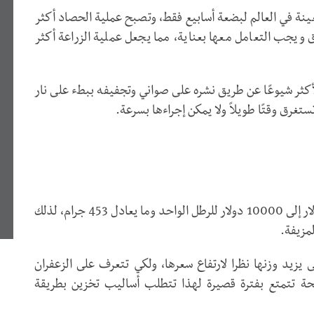
ينة في العالم لبضعة أسابيع فقط، وتصبح عملية الحصاد أكثر
جب التعامل معها بعناية، مما يجعل عملية الزراعة أكثر
أكثر شيوعًا عن طريق نشره على صواني وتجفيفه ببطء على نار
تغرق وقتًا طويلاً ولا يمكن إجراءها بسرعة.
يتراوح سعر السوق للزعفران الحقيقي بين 2000 دولار إلى 10000 دولار للرطل الواحد وما يعادل 453 جرام، لذلك
مزيفة.
ى يزيد وزنها نظرا لارتفاع سعرها، ولكي تتعرف على الزعفران
ئحة تتمتع بفترة قصيرة لهذا تتطلب أساليب تخزين بطريقة