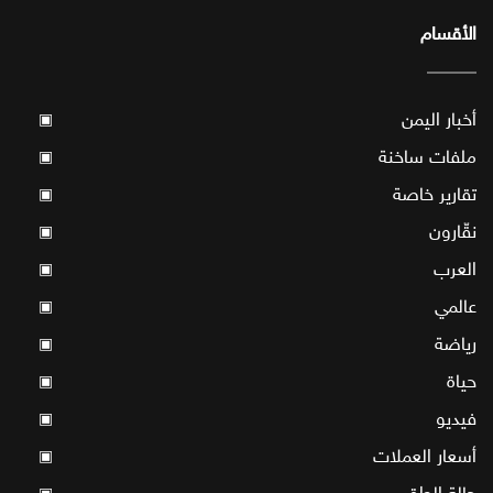
الأقسام
أخبار اليمن
▣
ملفات ساخنة
▣
تقارير خاصة
▣
نقّارون
▣
العرب
▣
عالمي
▣
رياضة
▣
حياة
▣
فيديو
▣
أسعار العملات
▣