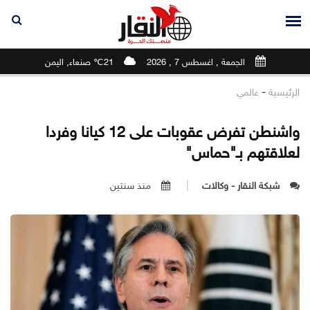
الجمعة , اغسطس 7 , 2026
21℃ صنعاء, اليمن
-
الرئيسية
عالمي
واشنطن تفرض عقوبات على 12 كيانا وفردا
لعلاقتهم بـ"حماس"
شبكة النقار - وكالات
منذ سنتين