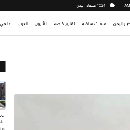
24℃ صنعاء, اليمن
خبار اليمن
ملفات ساخنة
تقارير خاصة
نقّارون
العرب
عالمي
مصدر
سلط
مرتب