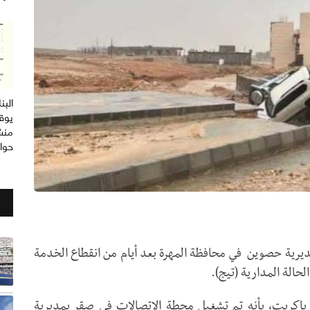
الب
يوق
منش
حوا
يرية حصوين في محافظة المهرة بعد أيام من انقطاع الخدمة
لحالة المدارية (تيج).
كريت، بأنه تم تشغيل محطة الإتصالات في صقر بمديرية