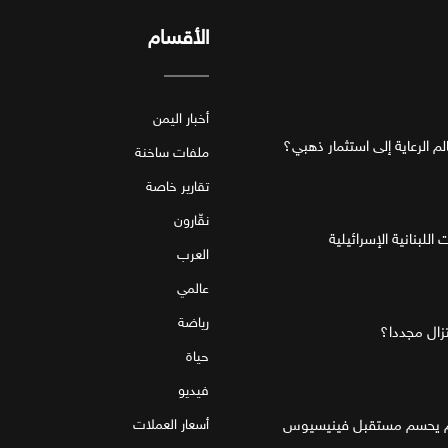
الأقسام
أخبار اليمن
ملفات ساخنة
تقارير خاصة
نقّارون
للبنانية الإسرائيلية
العرب
عالمي
رياضة
تزال مجددا؟
حياة
فيديو
قام يحسم مستقبل فينيسيوس
أسعار العملات