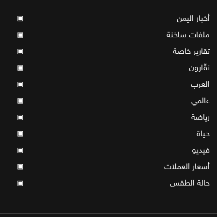
أخبار اليمن
▣
ملفات ساخنة
▣
تقارير خاصة
▣
نقّارون
▣
العرب
▣
عالمي
▣
رياضة
▣
حياة
▣
فيديو
▣
أسعار العملات
▣
حالة الطقس
▣