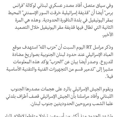
وفي سياق متصل، أفاد مصدر عسكري لبناني لوكالة "فرانس
برس" أيضا أن "قذيفة إسرائيلية خرقت السور الإسمنتي" المحيط
بمقر اليونيفيل في بلدة الناقورة الحدودية. وهذه هي المرة
الثانية التي تطال فيها قذيفة مقر اليونيفيل خلال التصعيد
الأخير.
وذكر مراسل RT اليوم السبت أن "حزب الله" استهدف موقع
العباد الإسرائيلي عند حدود لبنان الجنوبية بصواريخ مضادة
للدروع. وصدر أيضا بيان عن "الحزب" يؤكد هذه المعلومات
مشيرا إلى "تدمير قسم من التجهيزات الفنية والتقنية الأساسية
فيه".
ويقوم الجيش الإسرائيلي بالرد على هجمات مصدرها الجنوب
اللبناني وأفاد مراسلنا بأن الجيش الإسرائيلي قصف أطراف بلدتي
علما الشعب ومروحين الحدوديتين جنوب لبنان.
وتشهد الحدود منذ أكثر من أسبوعين تبادلا متقطعا لإطلاق النار