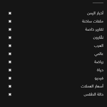
أخبار اليمن
▣
ملفات ساخنة
▣
تقارير خاصة
▣
نقّارون
▣
العرب
▣
عالمي
▣
رياضة
▣
حياة
▣
فيديو
▣
أسعار العملات
▣
حالة الطقس
▣