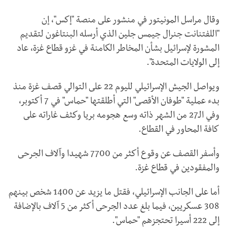
وقال مراسل المونيتور في منشور على منصة "إكس"، إن
"اللفتنانت جنرال جيمس جلين الذي أرسله البنتاغون لتقديم
المشورة لإسرائيل بشأن المخاطر الكامنة في غزو قطاع غزة، عاد
إلى الولايات المتحدة".
ويواصل الجيش الإسرائيلي لليوم 22 على التوالي قصف غزة منذ
بدء عملية "طوفان الأقصى" التي أطلقتها "حماس" في 7 أكتوبر،
وفي الـ27 من الشهر ذاته وسع هجومه بريا وكثف غاراته على
كافة المحاور في القطاع.
وأسفر القصف عن وقوع أكثر من 7700 شهيدا وآلاف الجرحى
والمفقودين في قطاع غزة.
أما على الجانب الإسرائيلي، فقتل ما يزيد عن 1400 شخص بينهم
308 عسكريين، فيما بلغ عدد الجرحى أكثر من 5 آلاف بالإضافة
إلى 222 أسيرا تحتجزهم "حماس".