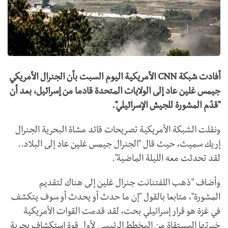
أفادت شبكة CNN الأمريكية اليوم السبت بأن الجنرال الأمريكي
جيمس غلين عاد إلى الولايات المتحدة قادما من إسرائيل، بعد أن
"قدّم المشورة للجيش الإسرائيلي".
ونقلت الشبكة الأمريكية تصريحات قائد مشاة البحرية الجنرال
إريك سميث، حيث قال "الجنرال جيمس غلين عاد إلى البلاد..
لقد تحدثت معه الليلة الماضية".
وأضاف "ذهب اللفتنانت جنرال غلين إلى هناك لتقديم
المشورة"، متابعا بالقول "إن ما حدث أو يحدث أو سوف يتكشف
في غزة هو قرار إسرائيلي بحت، لقد قدمت القوات الأمريكية
خبرتها المستقاة من المخطط الرئيسي لأول قوة استكشاف بحرية