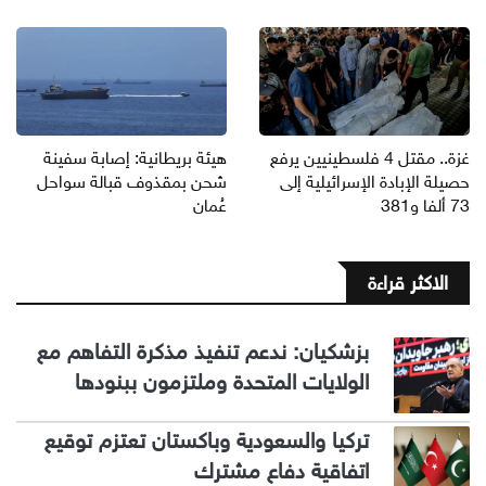
غزة.. مقتل 4 فلسطينيين يرفع
هيئة بريطانية: إصابة سفينة
حصيلة الإبادة الإسرائيلية إلى
شحن بمقذوف قبالة سواحل
73 ألفا و381
عُمان
الاكثر قراءة
بزشكيان: ندعم تنفيذ مذكرة التفاهم مع
الولايات المتحدة وملتزمون ببنودها
تركيا والسعودية وباكستان تعتزم توقيع
اتفاقية دفاع مشترك