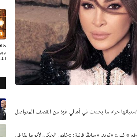
طلا
وزوج
للت
 واستيائها جراء ما يحدث في أهالي غزة من القصف المتواصل
ع «إكس» «تويتر» سابقًا قائلة: «خلص الحكي، لأنو ما بقا في