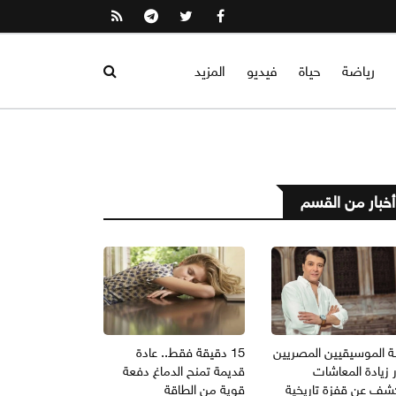
رياضة
حياة
فيديو
المزيد
أخبار من القسم
ة الموسيقيين المصريين
15 دقيقة فقط.. عادة
 زيادة المعاشات
قديمة تمنح الدماغ دفعة
شف عن قفزة تاريخية
قوية من الطاقة