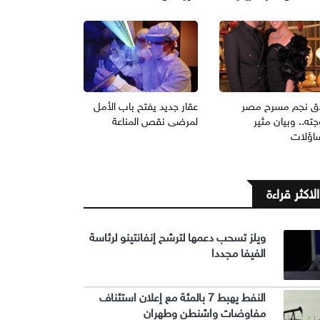
ق نجم مسرح مصر
عقار جديد يفتح باب الأمل
ته.. وبيان مثير
لمرضى نقص المناعة
ساؤلات
الاكثر قراءة
ويلز تسحب دعمها لترشح إنفانتينو لرئاسة
الفيفا مجددا
النفط يهبط 7 بالمئة مع إعلان استئناف
مفاوضات واشنطن وطهران