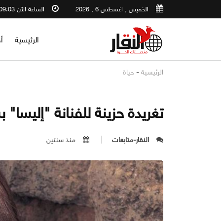
الخميس , اغسطس 6 , 2026
الساعة الآن 09:03 AM
الرئيسية
أ
-
الرئيسية
حياة
تغريدة حزينة للفنانة "إليسا" 
النقار-متابعات
منذ سنتين