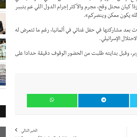
ة! كيان محتل وقح، مجرم والأكثر إجرام الدول اللي عم بتببر
 الله يكون معكن وينصركم».
ت بعد مشاركتها في حفل غنائي في ألمانيا، رغم ما تتعرض له
تلال الإسرائيلي.
يسا الحفل الغنائي في ألمانيا، يوم 21 أكتوبر، وقبل بدايته طلبت من الحضور الوقوف دقيقة حدادا على
الخبر التالي