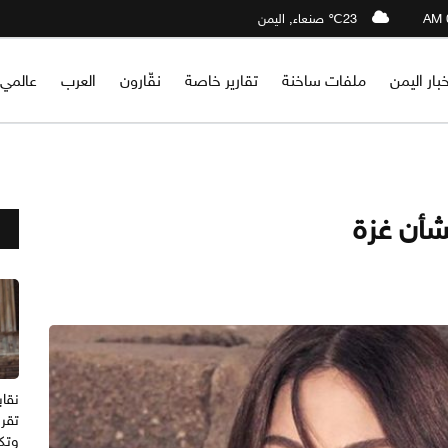
23℃ صنعاء, اليمن
خبار اليمن
ملفات ساخنة
تقارير خاصة
نقّارون
العرب
عالمي
بشأن غزة
نقاب
تقرر
وتك