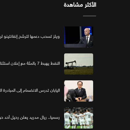
الأكثر مشاهدة
ويلز تسحب دعمها لترشح إنفانتينو لرئ
النفط يهبط 7 بالمئة مع إعلان استئناف مفاوضات واشنطن وطهران
اليابان تدرس الانضمام إلى المبادرة ا
رسميا.. ريال مدريد يعلن رحيل أحد حر