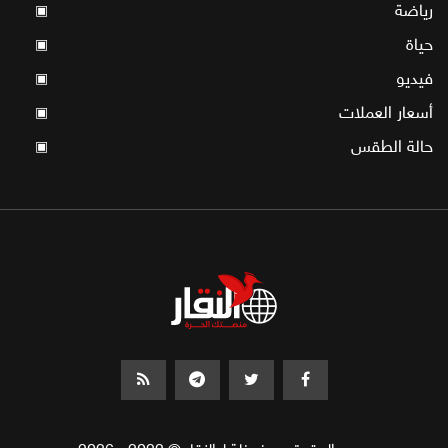
رياضة
▣
حياة
▣
فيديو
▣
أسعار العملات
▣
حالة الطقس
▣