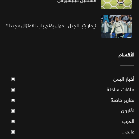
مستقبل فينيسيوس
نيمار يثير الجدل.. فهل يفتح باب الاعتزال مجددا؟
الأقسام
أخبار اليمن
▣
ملفات ساخنة
▣
تقارير خاصة
▣
نقّارون
▣
العرب
▣
عالمي
▣