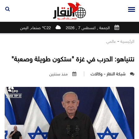
الجمعة , اغسطس 7 , 2026
22℃ صنعاء, اليمن
-
الرئيسية
عالمي
نتنياهو: الحرب في غزة "ستكون طويلة وصعبة"
شبكة النقار - وكالات
منذ سنتين