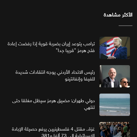
الأكثر مشاهدة
ترامب يتوعد إيران بضربة قوية إذا رفضت إعادة
فتح هرمز "قريبا جدا"
رئيس الاتحاد الأردني يوجه انتقادات شديدة
للفيفا وإنفانتينو
دولي طهران: مضيق هرمز سيظل مغلقا حتى
تنتهي
غزة.. مقتل 4 فلسطينيين يرفع حصيلة الإبادة
الإسرائيلية إلى 73 ألفا و381