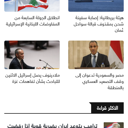
هيئة بريطانية: إصابة سفينة
انطلاق الجولة السابعة من
شحن بمقذوف قبالة سواحل
المفاوضات اللبنانية الإسرائيلية
عُمان
مصر والسعودية تدعوان إلى
ملادينوف يصل إسرائيل الاثنين
وقف التصعيد العسكري
للتباحث بشأن تفاهمات غزة
بالمنطقة
الاكثر قراءة
ترامب يتوعد إيران بضربة قوية إذا رفضت