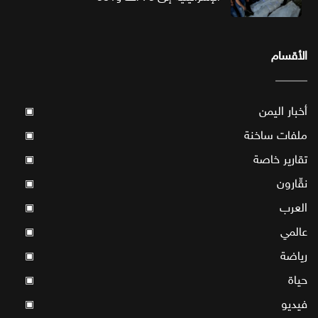
الأقسام
أخبار اليمن
▣
ملفات ساخنة
▣
تقارير خاصة
▣
نقّارون
▣
العرب
▣
عالمي
▣
رياضة
▣
حياة
▣
فيديو
▣