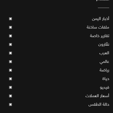
أخبار اليمن
▣
ملفات ساخنة
▣
تقارير خاصة
▣
نقّارون
▣
العرب
▣
عالمي
▣
رياضة
▣
حياة
▣
فيديو
▣
أسعار العملات
▣
حالة الطقس
▣