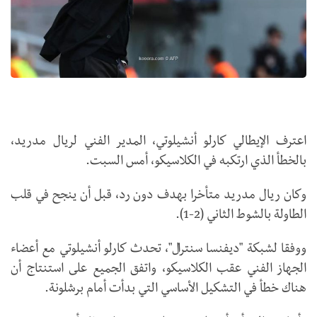
اعترف الإيطالي كارلو أنشيلوتي، المدير الفني لريال مدريد،
بالخطأ الذي ارتكبه في الكلاسيكو، أمس السبت.
وكان ريال مدريد متأخرا بهدف دون رد، قبل أن ينجح في قلب
الطاولة بالشوط الثاني (2-1).
ووفقا لشبكة "ديفنسا سنترال"، تحدث كارلو أنشيلوتي مع أعضاء
الجهاز الفني عقب الكلاسيكو، واتفق الجميع على استنتاج أن
هناك خطأ في التشكيل الأساسي التي بدأت أمام برشلونة.