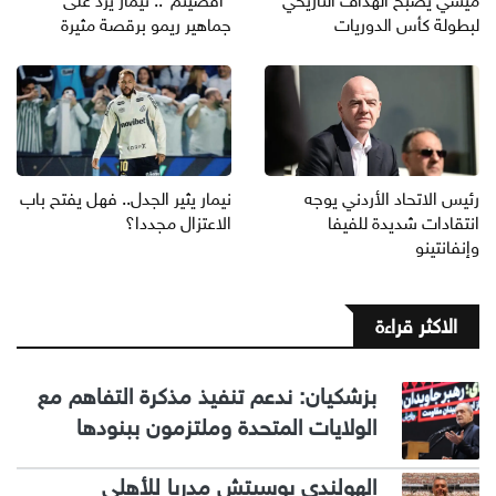
ميسي يصبح الهداف التاريخي
"أُقصيتم".. نيمار يرد على
لبطولة كأس الدوريات
جماهير ريمو برقصة مثيرة
رئيس الاتحاد الأردني يوجه
نيمار يثير الجدل.. فهل يفتح باب
انتقادات شديدة للفيفا
الاعتزال مجددا؟
وإنفانتينو
الاكثر قراءة
بزشكيان: ندعم تنفيذ مذكرة التفاهم مع
الولايات المتحدة وملتزمون ببنودها
الهولندي بوسيتش مدربا للأهلي