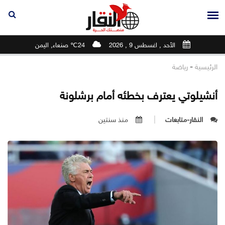
الأحد , اغسطس 9 , 2026
24℃ صنعاء, اليمن
-
الرئيسية
رياضة
أنشيلوتي يعترف بخطئه أمام برشلونة
النقار-متابعات
منذ سنتين