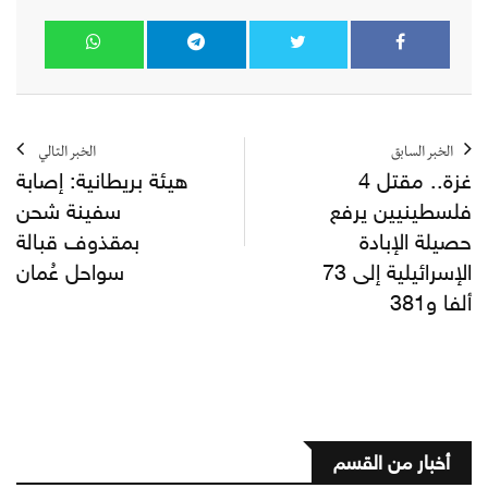
الخبر السابق
الخبر التالي
غزة.. مقتل 4
هيئة بريطانية: إصابة
فلسطينيين يرفع
سفينة شحن
حصيلة الإبادة
بمقذوف قبالة
الإسرائيلية إلى 73
سواحل عُمان
ألفا و381
أخبار من القسم