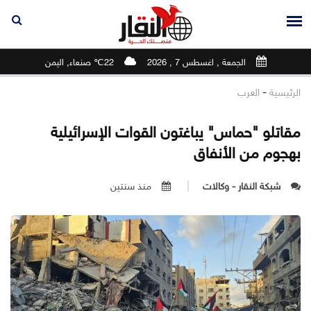
الجمعة , اغسطس 7 , 2026
22℃ صنعاء, اليمن
-
الرئيسية
العرب
مقاتلو "حماس" يباغتون القوات الإسرائيلية
بهجوم من الأنفاق
شبكة النقار - وكالات
منذ سنتين