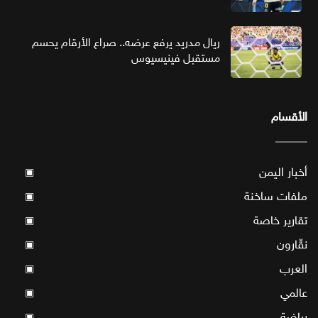
ريال مدريد يرفع عرضه.. صراع الأرقام يحسم
مستقبل فينيسيوس
الأقسام
أخبار اليمن
▣
ملفات ساخنة
▣
تقارير خاصة
▣
نقّارون
▣
العرب
▣
عالمي
▣
رياضة
▣