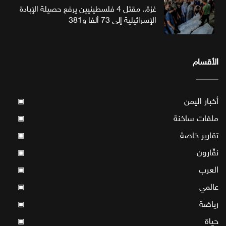
غزة.. مقتل 4 فلسطينيين يرفع حصيلة الإبادة
الإسرائيلية إلى 73 ألفا و381
الأقسام
أخبار اليمن
▣
ملفات ساخنة
▣
تقارير خاصة
▣
نقّارون
▣
العرب
▣
عالمي
▣
رياضة
▣
حياة
▣