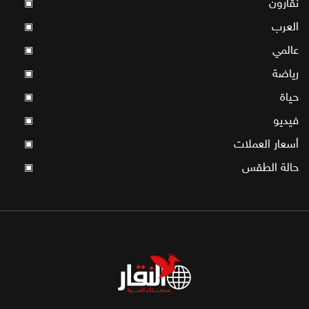
نقّارون
▣
العرب
▣
عالمي
▣
رياضة
▣
حياة
▣
فيديو
▣
أسعار العملات
▣
حالة الطقس
▣