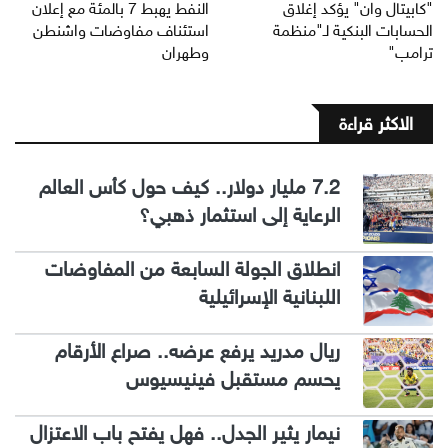
"كابيتال وان" يؤكد إغلاق
النفط يهبط 7 بالمئة مع إعلان
الحسابات البنكية لـ"منظمة
استئناف مفاوضات واشنطن
ترامب"
وطهران
الاكثر قراءة
7.2 مليار دولار.. كيف حول كأس العالم
الرعاية إلى استثمار ذهبي؟
انطلاق الجولة السابعة من المفاوضات
اللبنانية الإسرائيلية
ريال مدريد يرفع عرضه.. صراع الأرقام
يحسم مستقبل فينيسيوس
نيمار يثير الجدل.. فهل يفتح باب الاعتزال