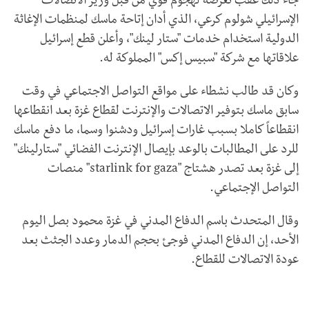
جاء ذلك عقب تعرضه لهجوم قوي من قبل وزير الاتصالات
الإسرائيلي شولوم كرعي، الذي أدان إتاحة ماسك لمنظمات الإغاثة
الدولية استخدام خدمات "ستار لينك"، وأعلن قطع إسرائيل
علاقاتها مع شركة "سبيس إكس" المملوكة له.
وكان قد طالب نشطاء على مواقع التواصل الاجتماعي في وقت
سابق ماسك بتوفير الاتصالات والإنترنت لقطاع غزة بعد انقطاعها
انقطاعاً كاملا بسبب غارات إسرائيل ودشنوا وسما، ما دفع ماسك
للرد على المطالبات بالوعد بإيصال الإنترنت الفضائي "ستارلينك"
إلى غزة بعد تصدر هشتاج "starlink for gaza" منصات
التواصل الإجتماعي.
وقال المتحدث باسم الدفاع المدني في غزة محمود بصل اليوم
الأحد، إن الدفاع المدني فوجئ بحجم الدمار وعدد الجثث بعد
عودة الاتصالات للقطاع.