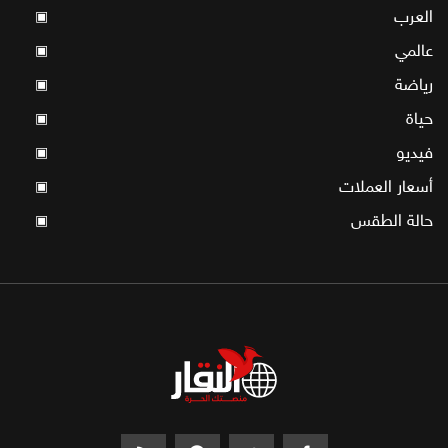
العرب
▣
عالمي
▣
رياضة
▣
حياة
▣
فيديو
▣
أسعار العملات
▣
حالة الطقس
▣