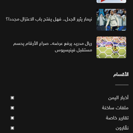
نيمار يثير الجدل.. فهل يفتح باب الاعتزال مجددا؟
ريال مدريد يرفع عرضه.. صراع الأرقام يحسم
مستقبل فينيسيوس
الأقسام
أخبار اليمن
▣
ملفات ساخنة
▣
تقارير خاصة
▣
نقّارون
▣