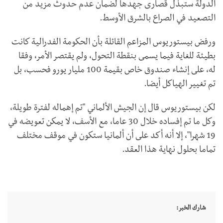
الدولة ستبذل قصارى جهدها لضمان عدم حدوث مزيد من
التصعيد في الصراع بالشرق الأوسط.
ورفض بيستوريوس المزاعم القائلة بأن الحكومة الفدرالية كانت
بطيئة للغاية فيما يسمى بنقطة التحول، ولم يقتصر الأمر، وفقا
له، على إنشاء صندوق خاص بقيمة 100 مليار يورو فحسب، بل
تم تغيير الهياكل أيضا.
لكن بيستوريوس قال إن الجيش الألماني "تم إهماله لفترة طويلة،
وكل ما تم إفساده خلال 30 عاما، مع الأسف، لا يمكن تعويضه في
19 شهرا"، إلا أنه أكد على أن ألمانيا ستكون في موقف مختلف
تماما بحلول نهاية هذا العقد.
شارك الخبر: