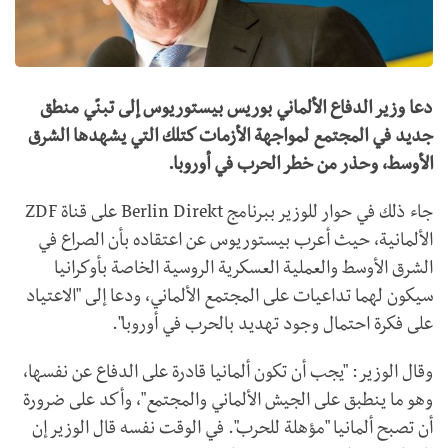
دعا وزير الدفاع الألماني بوريس بيستوريوس إلى تبنّي منطق
جديد في المجتمع لمواجهة الأزمات كتلك التي يشهدها الشرق
الأوسط، وحذر من خطر الحرب في أوروبا.
جاء ذلك في حوار للوزير ببرنامج Berlin Direkt على قناة ZDF
الألمانية، حيث أعرب بيستوريوس عن اعتقاده بأن الصراع في
الشرق الأوسط والعملية العسكرية الروسية الخاصة بأوكرانيا
سيكون لهما تداعيات على المجتمع الألماني، ودعا إلى "الاعتياد
على فكرة احتمال وجود تهديد بالحرب في أوروبا".
وقال الوزير: "يجب أن تكون ألمانيا قادرة على الدفاع عن نفسها،
وهو ما ينطبق على الجيش الألماني والمجتمع"، وأكد على ضرورة
أن تصبح ألمانيا "مؤهلة للحرب". في الوقت نفسه قال الوزير إن