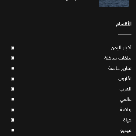
الأقسام
أخبار اليمن
▣
ملفات ساخنة
▣
تقارير خاصة
▣
نقّارون
▣
العرب
▣
عالمي
▣
رياضة
▣
حياة
▣
فيديو
▣