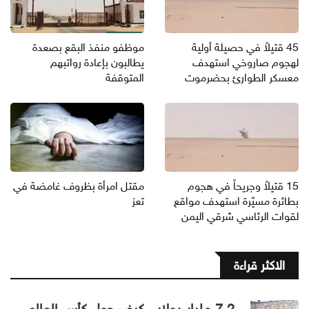
45 قتيلاً في حصيلة أولية
موظفو منفذ البقع بصعدة
لهجوم صاروخي استهدف
يطالبون بإعادة رواتبهم
معسكر الطوارئ بحضرموت
المتوقفة
15 قتيلاً وجريحاً في هجوم
مقتل امرأة بظروف غامضة في
بطائرة مسيّرة استهدف مواقع
تعز
لقوات الرئاسي شرقي اليمن
الاكثر قراءة