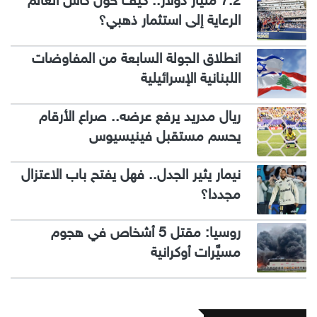
7.2 مليار دولار.. كيف حول كأس العالم
الرعاية إلى استثمار ذهبي؟
انطلاق الجولة السابعة من المفاوضات
اللبنانية الإسرائيلية
ريال مدريد يرفع عرضه.. صراع الأرقام
يحسم مستقبل فينيسيوس
نيمار يثير الجدل.. فهل يفتح باب الاعتزال
مجددا؟
روسيا: مقتل 5 أشخاص في هجوم
مسيَّرات أوكرانية