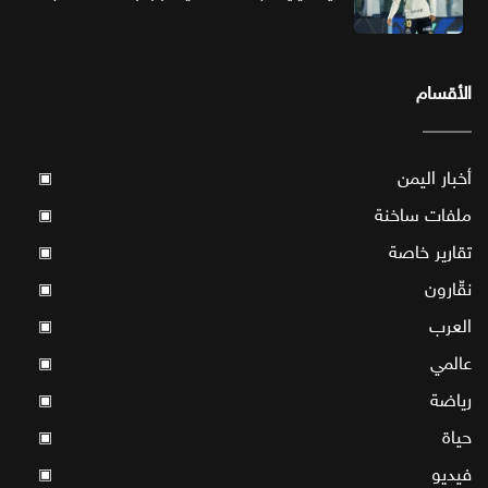
الأقسام
أخبار اليمن
▣
ملفات ساخنة
▣
تقارير خاصة
▣
نقّارون
▣
العرب
▣
عالمي
▣
رياضة
▣
حياة
▣
فيديو
▣