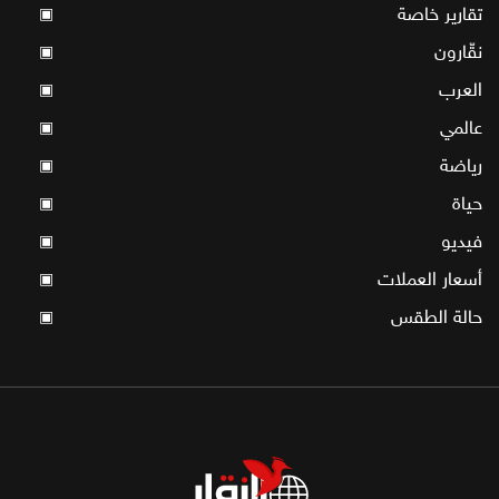
تقارير خاصة
▣
نقّارون
▣
العرب
▣
عالمي
▣
رياضة
▣
حياة
▣
فيديو
▣
أسعار العملات
▣
حالة الطقس
▣