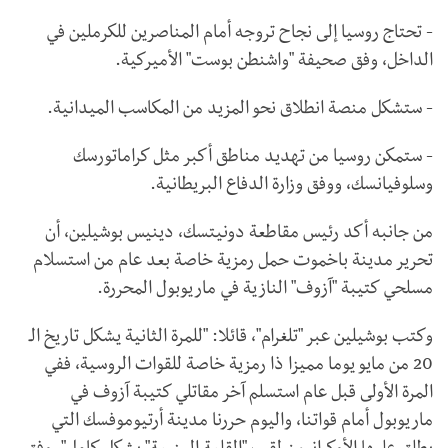
- تحتاج روسيا إلى نجاح تروجه أمام المناصرين للكرملين في
الداخل، وفق صحيفة "واشنطن بوست" الأميركية.
- ستشكل منصة انطلاق نحو المزيد من المكاسب الميدانية.
- ستمكن روسيا من تهديد مناطق أكبر مثل كراماتورسك
وسلوفيانسك، ووفق وزارة الدفاع البريطانية.
من جانبه أكد رئيس مقاطعة دونيتسك، دينيس بوشيلين، أن
تحرير مدينة باخموت حمل رمزية خاصة بعد عام من استسلام
مسلحي كتيبة "آزوف" النازية في ماريوبول المحررة.
وكتب بوشيلين عبر "تلغرام"، قائلا: "للمرة الثانية يشكل تاريخ الـ
20 من مايو يوما مميزا ذا رمزية خاصة للقوات الروسية، ففي
المرة الأولى قبل عام استسلم آخر مقاتلي كتيبة آزوف في
ماريوبول أمام قواتنا، واليوم حررنا مدينة أرتيوموفسك التي