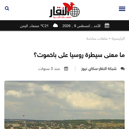
الأحد , اغسطس 9 , 2026
21℃ صنعاء, اليمن
-
الرئيسية
ملفات ساخنة
ما معنى سيطرة روسيا على باخموت؟
شبكة النقار-سكاي نيوز
منذ 3 سنوات