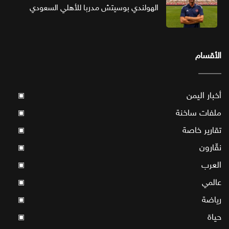
الهولندي بوسيتش مدربا للأهلي السعودي
الأقسام
أخبار اليمن
▣
ملفات ساخنة
▣
تقارير خاصة
▣
نقّارون
▣
العرب
▣
عالمي
▣
رياضة
▣
حياة
▣