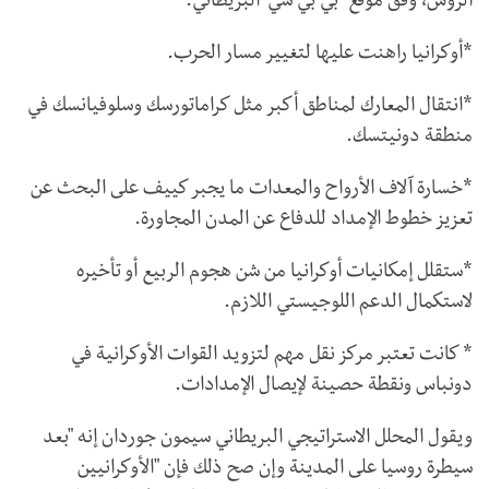
الروس، وفق موقع" بي بي سي" البريطاني.
*أوكرانيا راهنت عليها لتغيير مسار الحرب.
*انتقال المعارك لمناطق أكبر مثل كراماتورسك وسلوفيانسك في
منطقة دونيتسك.
*خسارة آلاف الأرواح والمعدات ما يجبر كييف على البحث عن
تعزيز خطوط الإمداد للدفاع عن المدن المجاورة.
*ستقلل إمكانيات أوكرانيا من شن هجوم الربيع أو تأخيره
لاستكمال الدعم اللوجيستي اللازم.
* كانت تعتبر مركز نقل مهم لتزويد القوات الأوكرانية في
دونباس ونقطة حصينة لإيصال الإمدادات.
ويقول المحلل الاستراتيجي البريطاني سيمون جوردان إنه "بعد
سيطرة روسيا على المدينة وإن صح ذلك فإن "الأوكرانيين