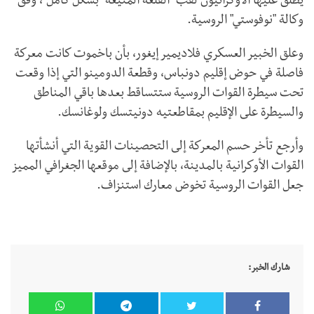
يطلق عليها الأوكرانيون لقب "القلعة المنيعة" بشكل كامل"، وفق
وكالة "نوفوستي" الروسية.
وعلق الخبير العسكري فلاديمير إيغور، بأن باخموت كانت معركة
فاصلة في حوض إقليم دونباس، وقطعة الدومينو التي إذا وقعت
تحت سيطرة القوات الروسية ستتساقط بعدها باقي المناطق
والسيطرة على الإقليم بمقاطعتيه دونيتسك ولوغانسك.
وأرجع تأخر حسم المعركة إلى التحصينات القوية التي أنشأتها
القوات الأوكرانية بالمدينة، بالإضافة إلى موقعها الجغرافي المميز
جعل القوات الروسية تخوض معارك استنزاف.
شارك الخبر: