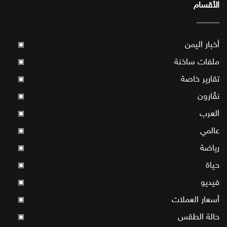
الأقسام
أخبار اليمن
▣
ملفات ساخنة
▣
تقارير خاصة
▣
نقّارون
▣
العرب
▣
عالمي
▣
رياضة
▣
حياة
▣
فيديو
▣
أسعار العملات
▣
حالة الطقس
▣