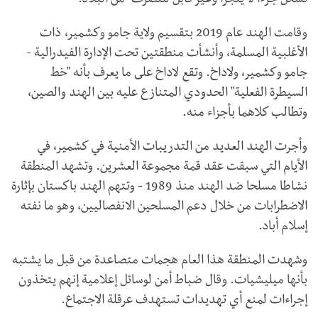
تشكل جزءا لا يتجزأ وغير قابل للتصرف" من البلاد.
وقامت الهند عام 2019 بتقسيم ولاية جامو وكشمير، ذات
الأغلبية المسلمة، وأنشأت منطقتين تحت الإدارة الفيدرالية -
جامو وكشمير، ولاداخ. وتقع لاداخ على ما يعرف بأنه "خط
السيطرة الفعلية" الحدودي المتنازع عليه بين الهند والصين،
وتطالب كلاهما بأجزاء منه.
وأجرت الهند العديد من التدريبات الأمنية في كشمير، في
الأيام التي سبقت عقد قمة مجموعة العشرين. وتشهد المنطقة
نشاطا مسلحا ضد الهند منذ 1989 - وتتهم الهند باكستان بإثارة
الاضطرابات من خلال دعم المسلحين الانفصاليين، وهو ما نفته
إسلام أباد.
وشهدت المنطقة هذا العام هجمات متصاعدة من قبل ما يشتبه
بأنها ميليشيات. وقال ضباط أمن لوسائل إعلامية إنهم يتخذون
إجراءات لمنع أي تهديدات تستهدف عرقلة الاجتماع.