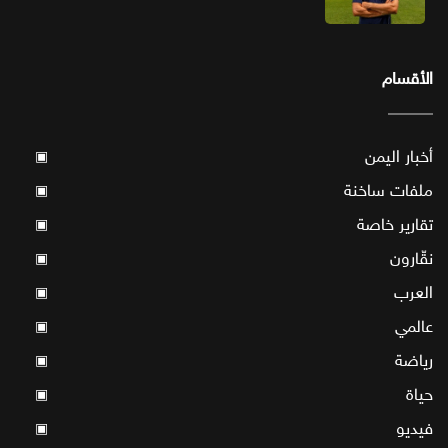
الأقسام
أخبار اليمن
▣
ملفات ساخنة
▣
تقارير خاصة
▣
نقّارون
▣
العرب
▣
عالمي
▣
رياضة
▣
حياة
▣
فيديو
▣