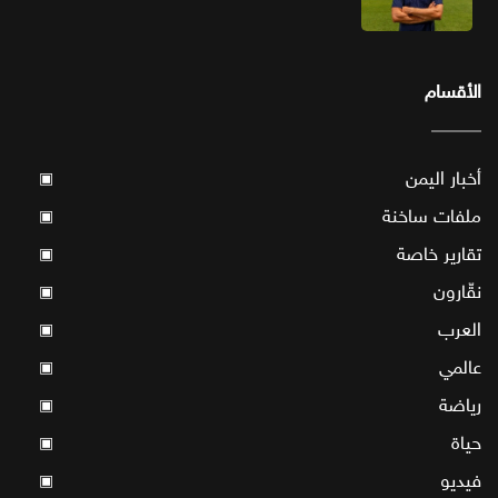
الأقسام
أخبار اليمن
▣
ملفات ساخنة
▣
تقارير خاصة
▣
نقّارون
▣
العرب
▣
عالمي
▣
رياضة
▣
حياة
▣
فيديو
▣