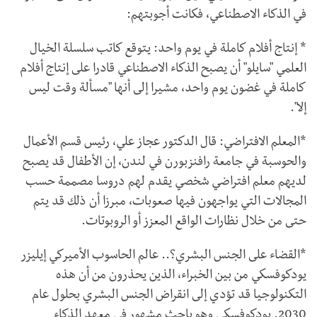
في الذكاء الاصطناعي، فكانت أجوبتهم:
* إنتاج أفلام كاملة في يوم واحد: يتوقع كاتب سلسلة الخيال
العلمي "سايلو" أن يصبح الذكاء الاصطناعي قادرا على إنتاج أفلام
كاملة في غضون يوم واحد، مشيرا إلى أنها "مسألة وقت ليس
إلا".
*المعلم الافتراضي: قال الدكتور عجاز علي، رئيس قسم الأعمال
والحوسبة في جامعة رافنزبورن في لندن، إن الأطفال قد يصبح
لديهم معلم افتراضي شخصي يقدم لهم دروسا مصممة حسب
المجالات التي يواجهون فيها صعوبات، مبرزا أن ذلك قد يتم
حتى من خلال نظارات الواقع المعزز أو الروبوتات.
*القضاء على الجنس البشري؟.. عالم الحاسوب الأميركي إيليزر
يودكوفسكي من بين الخبراء، الذين يحذرون من أن هذه
التكنولوجيا قد تؤدي إلى انقراض الجنس البشري بحلول عام
2030. يودكوفسكي وهو باحث مشهور في معهد الذكاء