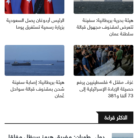
هيئة بحرية بريطانية: سفينة
الرئيس أردوغان يصل السعودية
تتعرض لمقذوف مجهول قبالة
بزيارة رسمية تستغرق يوما
سلطنة عمان
غزة.. مقتل 4 فلسطينيين يرفع
هيئة بريطانية: إصابة سفينة
حصيلة الإبادة الإسرائيلية إلى
شحن بمقذوف قبالة سواحل
73 ألفا و381
عُمان
الاكثر قراءة
دولي طهران: مضيق هرمز سيظل مغلقا