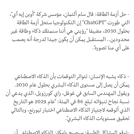
- حل أزمة الطاقة: قال سام ألتمان، مؤسس شركة "أوبن إيه آي"،
التي طورت "
ChatGPT
" إن التكنولوجيا ستحل أزمة الطاقة
بحلول 2030، مضيفا "رؤيتي هي أننا سنمتلك ذكاء وطاقة غير
محدودين.. المستقبل يمكن أن يكون جيدا لدرجة أنه يصعب
على أي منا تصوره".
- ذكاء يشبه الإنسان: تتواتر التوقعات بأن الذكاء الاصطناعي
يمكن أن يصل إلى مستوى الذكاء البشري بحلول عام 2030.
ويقول المهندس السابق في غوغل، راي كورزويل، الذي يدعي أن
نسبة نجاح تنبؤاته تبلغ 86 في المئة: "عام 2029 هو التاريخ
الذي أتوقعه لاجتياز الذكاء الاصطناعي اختبار تيورنغ، وبالتالي
تحقيق مستويات الذكاء البشري".
-توقع المشاكل الطبية: سيصبح بإمكان الذكاء الاصطناعي أن