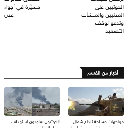
الحوثيين على
مسيّرة في أجواء
المدنيين والمنشآت
عدن
وتدعو لوقف
التصعيد
أخبار من القسم
مواجهات مسلحة تندلع شمال
الحوثيون يعاودون استهداف
غربي تعز وسط تصعيد متواصل
ميناء المخا