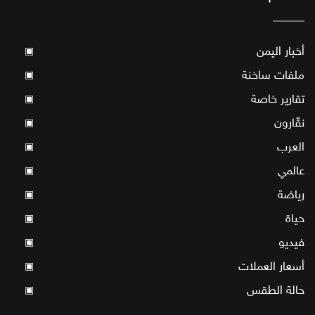
أخبار اليمن
▣
ملفات ساخنة
▣
تقارير خاصة
▣
نقّارون
▣
العرب
▣
عالمي
▣
رياضة
▣
حياة
▣
فيديو
▣
أسعار العملات
▣
حالة الطقس
▣