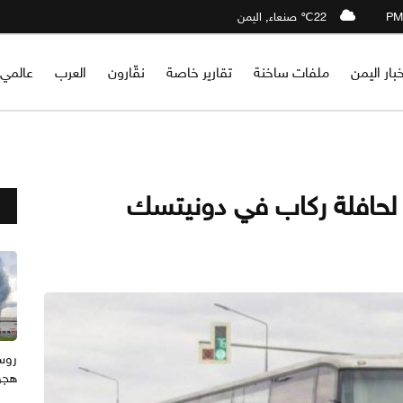
22℃ صنعاء, اليمن
خبار اليمن
ملفات ساخنة
تقارير خاصة
نقّارون
العرب
عالمي
لحافلة ركاب في دونيتسك
هجوم