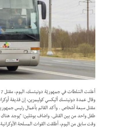
أ
وقال عمدة دونيتسك أليكسي كوليمزين، إن قذيفة أوكران
مقتل سبعة أشخاص . وأكد القائم بأعمال رئيس جمهوري
وقت سابق من اليوم، أطلقت القوات المسلحة الأوكران