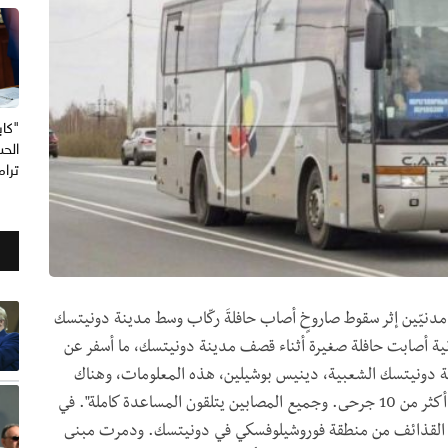
"كاب
الحس
ترا
علنت السّلطات في جمهوريّة دونيتسك، اليوم، مقتل 7 مدنيّين إثر سقوط صاروخٍ أصاب حافلةَ ركّاب وسط مدينة دونيتسك
ية أصابت حافلة صغيرة أثناء قصف مدينة دونيتسك، ما أسفر عن
ة دونيتسك الشعبية، دينيس بوشيلين، هذه المعلومات، وهناك
طفل واحد من بين القتلى. واضاف بوشلين: "يوجد هناك أكثر من 10 جرحى. وجميع المصابين يتلقون المساعدة كاملة". في
ية القذائف من منطقة فوروشيلوفسكي في دونيتسك. ودمرت مبنى