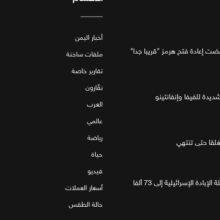
أخبار اليمن
فضت إعادة فتح هرمز "قريبا جدا"
ملفات ساخنة
تقارير خاصة
نقّارون
ديدة للفيفا وإنفانتينو
العرب
عالمي
رياضة
قا حتى تنتهي
حياة
فيديو
غزة.. مقتل 4 فلسطينيين يرفع حصيلة الإبادة الإسرائيلية إلى 73 ألفا
أسعار العملات
حالة الطقس