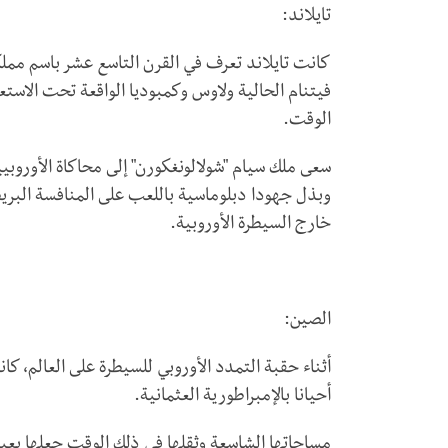
تايلاند:
كانت تايلاند تعرف في القرن التاسع عشر باسم ممل
فيتنام الحالية ولاوس وكمبوديا الواقعة تحت الاستعم
الوقت.
سعى ملك سيام "شولالونغكورن" إلى محاكاة الأوروبيي
وبذل جهودا دبلوماسية باللعب على المنافسة البريط
خارج السيطرة الأوروبية.
الصين:
أثناء حقبة التمدد الأوروبي للسيطرة على العالم، كا
أحيانا بالإمبراطورية العثمانية.
مساحاتها الشاسعة وثقلها في ذلك الوقت جعلها بعيدة 