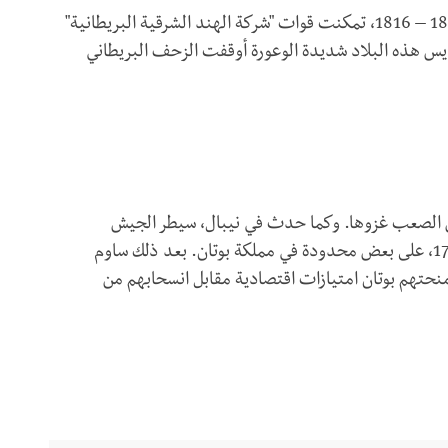
في أعقاب الحرب البريطانية النيبالية بين عامي 1814 – 1816، تمكنت قوات "شركة الهند الشرقية البريطانية"
 إلا أن تضاريس هذه البلاد شديدة الوعورة أوقفت الزحف البريطاني
 من الصعب غزوها. وكما حدث في نيبال، سيطر الجيش
البريطاني بعد مقاومة عنيفة بين عامي 1772 -1774، على بعض محدودة في مملكة بوتان. بعد ذلك ساوم
منحتهم بوتان امتيازات اقتصادية مقابل انسحابهم من