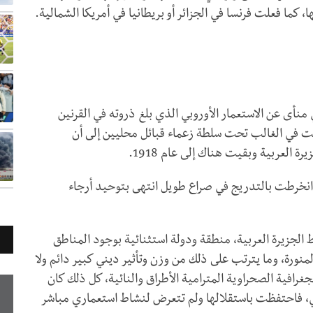
 كما فعلت فرنسا في الجزائر أو بريطانيا في أمريكا الشمالية.
 قائمة حاليا في منأى عن الاستعمار الأوروبي الذي بلغ ذروته في القرنين
نت في الغالب تحت سلطة زعماء قبائل محليين إلى أن
العربية وبقيت هناك إلى عام 1918.
وانخرطت بالتدريج في صراع طويل انتهى بتوحيد أرجاء
 الجزيرة العربية، منطقة ودولة استثنائية بوجود المناطق
نورة، وما يترتب على ذلك من وزن وتأثير ديني كبير دائم ولا
جغرافية الصحراوية المترامية الأطراق والنائية، كل ذلك كان
بي، فاحتفظت باستقلالها ولم تتعرض لنشاط استعماري مباشر