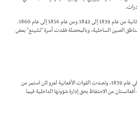
درات.
تزايدت أهمية الصين خلال حربي الأفيون الأولى والثانية من عام 1839 إلى 1842 ومن عام 1856 إلى عام 1860.
ناطق الصين الساحلية، وبالمحصلة فقدت أسرة "تشينغ" بعض
تعرضت أفغانستان إلى غزوين بريطانيين، الأول بدأ في عام 1839، وتصدت القوات الأفغانية لغزو ثان استمر من
فاوضات تمكنت أفغانستان من الاحتفاظ بحق إدارة شؤونها الداخلية فيما