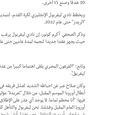
30 هدفا وصنع 15 أخرى.
ويخطط نادي ليفربول الإنجليزي لكرة القدم، لتمد
"الريدز" حتى عام 2027.
وذكر الصحفي أكرم كونور، إن نادي ليفربول يرغب ف
حيث يجهز عقدا جديدا لنجمه لمدة عامين حتى عام 027
وتابع: “الفرعون المصري يلقى اهتماما كبيرا من ع
ليفربول".
وكان صلاح عبر عن احباطه الشديد لفشل فريقه في احت
أبطال أوروبا الموسم المقبل، من خلال "تغريدة" مؤث
فيها: "أنا محطم تماما. لا يوجد أي عذر على الإطلا
أوروبا العام المقبل وفشلنا. نحن ليفربول والتأهل ل