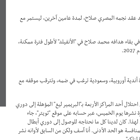
يد عقد نجمه المصري صلاح، لمدة عامين آخرين، ليستمر مع
ي بقاء هدافه محمد صلاح في "الأنفيلد" لأطول فترة ممكنة،
2.
دة أندية أوروبية، وسعودية ترغب في ضمه، وتترقب موقفه مع
لال أحد المراكز الأربعة بـ"البريمير ليغ" المؤهلة إلى دوري
رة نشرها يوم الخميس، عبر حسابه على موقع "تويتر"، جاء
ق لهذا. كان لدينا كل ما نحتاجه للوصول إلى دوري أبطال
لمنافسة هو الحد الأدنى. أنا آسف ولكن من السابق لأوانه نشر