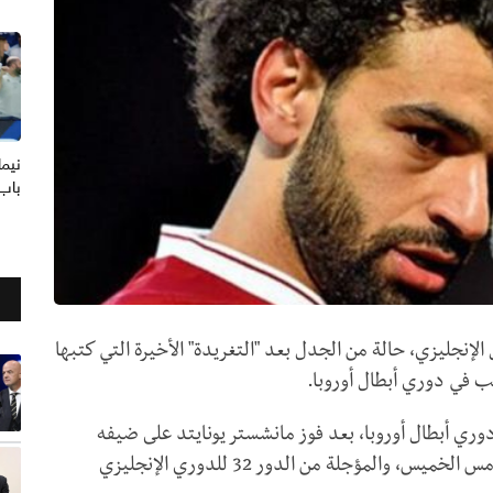
نيما
باب 
إنجليزي، حالة من الجدل بعد "التغريدة" الأخيرة التي كتبها
 في دوري أبطال أوروبا.
وري أبطال أوروبا، بعد فوز مانشستر يونايتد على ضيفه
تشيلسي (4-1) في المباراة التي جرت بينهما مساء أمس الخميس، والمؤجلة من الدور 32 للدوري الإنجليزي