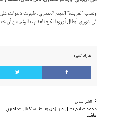
شيء إيجابي أو يدعو للتفاؤل. نحن نخذل أنفسنا وخذ
وعقب "تغريدة" النجم المصري، ظهرت دعوات على موا
في دوري أبطال أوروبا لكرة القدم، بالرغم من أن عقده
شارك الخبر:
الخبر السابق
محمد صلاح يصل طرابزون وسط استقبال جماهيري
حاشد