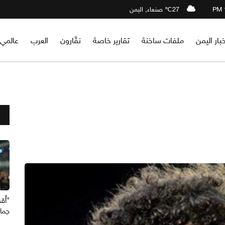
27℃ صنعاء, اليمن
خبار اليمن
ملفات ساخنة
تقارير خاصة
نقّارون
العرب
عالمي
"أُق
جما