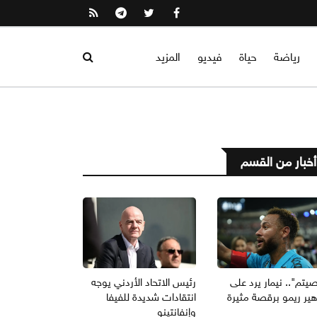
رياضة
حياة
فيديو
المزيد
أخبار من القسم
صيتم".. نيمار يرد على
رئيس الاتحاد الأردني يوجه
هير ريمو برقصة مثيرة
انتقادات شديدة للفيفا
وإنفانتينو