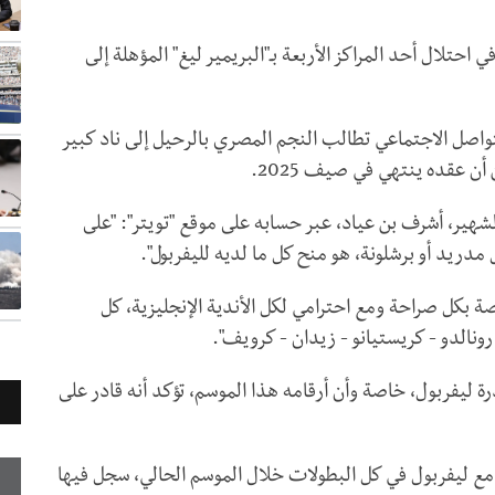
تلال أحد المراكز الأربعة بـ"البريمير ليغ" المؤهلة إلى
صل الاجتماعي تطالب النجم المصري بالرحيل إلى ناد كبير
أن عقده ينتهي في صيف 2025.
شهير، أشرف بن عياد، عبر حسابه على موقع "تويتر": "على
دريد أو برشلونة، هو منح كل ما لديه لليفربول".
قصة بكل صراحة ومع احترامي لكل الأندية الإنجليزية، كل
رونالدو - كريستيانو - زيدان - كرويف".
 ليفربول، خاصة وأن أرقامه هذا الموسم، تؤكد أنه قادر على
د صلاح (30 عاما) شارك في 50 مباراة مع ليفربول في كل البطولات خلال الموسم الحالي، سجل فيها