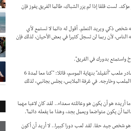
كد. لست قلقا إذا لم يزر الشباك، طالما الفريق يفوز فإن
شخص ذكي ويريد التعلم. أقول له دائما لا تستمع لأي
ه الناس، لأن ربما لن تسجل كثيرا في بعض الأحيان، لذلك فإن
خ واستمتع بدورك في الفريق".
وتطرق محمد صلاح إلى علاقته بفيرمينو، الذي سيغادر ملعب "أنفيلد" بنهاية الموسم، قائلا: "كنا معا لمدة 6
الملعب وخارجه. في غرفة الملابس، يجلس بجانبي، لذلك
أريده هو أن يكون هو وعائلته سعداء.. لقد كان لاعبا مهما
ئما أن يكون متواضعا ويعمل بجد، وهذا ما يفعله دائما".
و شخص جيد حقا. لقد لعب دورا كبيرا.. لا أريد أن أكون