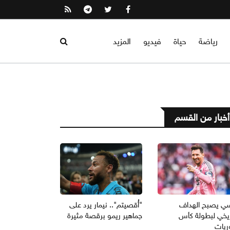
رياضة
حياة
فيديو
المزيد
أخبار من القسم
ي يصبح الهداف
"أُقصيتم".. نيمار يرد على
ريخي لبطولة كأس
جماهير ريمو برقصة مثيرة
ريات