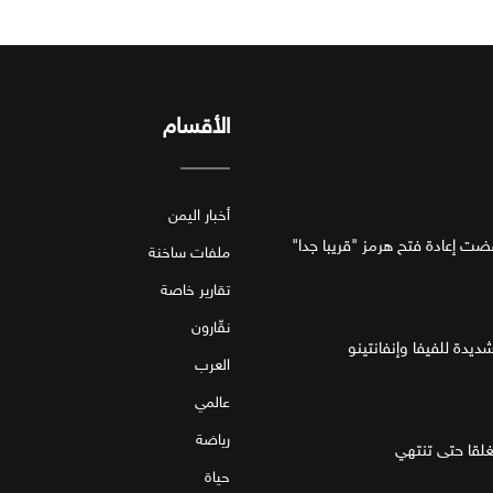
الأقسام
أخبار اليمن
فضت إعادة فتح هرمز "قريبا جدا"
ملفات ساخنة
تقارير خاصة
نقّارون
ديدة للفيفا وإنفانتينو
العرب
عالمي
رياضة
قا حتى تنتهي
حياة