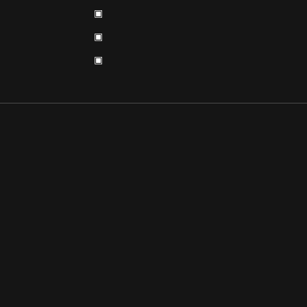
▣
▣
▣