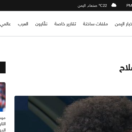
22℃ صنعاء, اليمن
خبار اليمن
ملفات ساخنة
تقارير خاصة
نقّارون
العرب
عالمي
لاح
ميس
التا
الدو