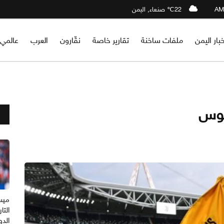
22℃ صنعاء, اليمن
خبار اليمن
ملفات ساخنة
تقارير خاصة
نقّارون
العرب
عالمي
توس
ميس
التا
الدو