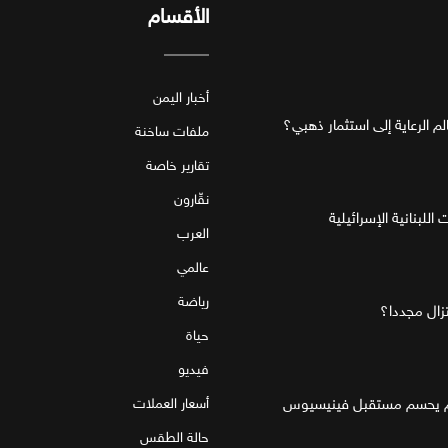
الأقسام
أخبار اليمن
ملفات ساخنة
تقارير خاصة
نقّارون
للبنانية الإسرائيلية
العرب
عالمي
رياضة
تزال مجددا؟
حياة
فيديو
قام يحسم مستقبل فينيسيوس
أسعار العملات
حالة الطقس