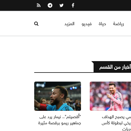
رياضة
حياة
فيديو
المزيد
أخبار من القسم
ي يصبح الهداف
"أُقصيتم".. نيمار يرد على
ريخي لبطولة كأس
جماهير ريمو برقصة مثيرة
ريات