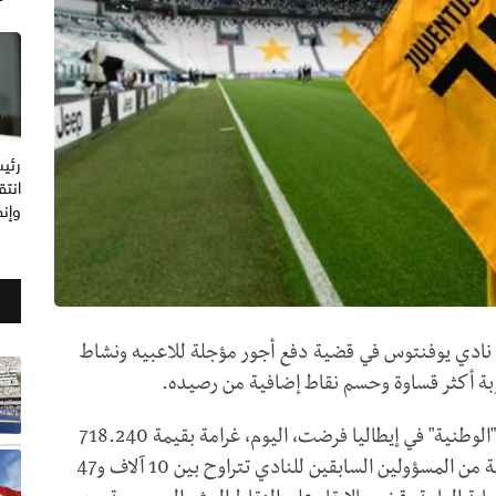
رئيس
انتق
وإنف
لى نادي يوفنتوس في قضية دفع أجور مؤجلة للاعبيه ونشاط
قوبة أكثر قساوة وحسم نقاط إضافية من رصيده.
وقالت وكالة الانباء الفرنسية إن المحكمة الفدرالية "الوطنية" في إيطاليا فرضت، اليوم، غرامة بقيمة 718.240
يورو بحق نادي "السيدة العجوز"، وغرامات على سبعة من المسؤولين السابقين للنادي تتراوح بين 10 آلاف و47