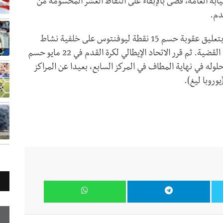
ابة العامة، قضى بالإبقاء على النقاط العشر المحسومة من
دم.
وكانت محكمة رياضة قضت في 20 أبريل الماضي، بتعليق عقوبة حسم 15 نقطة ليوفنتوس على خلفية نشاط
مالي غير مشروع، مشيرة إلى ضرورة إعادة النظر في القضية. ثم قرر الاتحاد الإيطالي لكرة القدم في 22 مايو حسم
وله في نهاية المطاف في المركز السابع، بعيدا عن المراكز
وروبا ليغ).