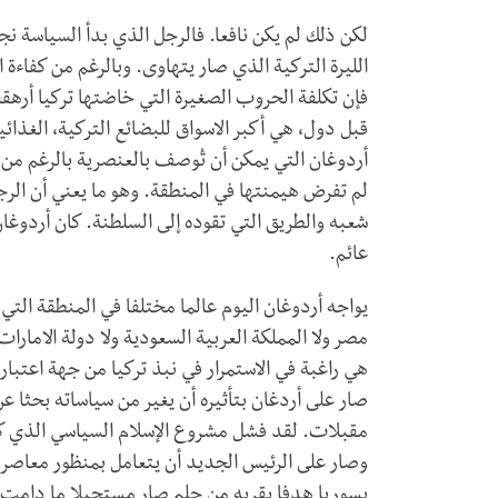
لكن ذلك لم يكن نافعا. فالرجل الذي بدأ السياسة ن
الليرة التركية الذي صار يتهاوى. وبالرغم من كفاءة
فإن تكلفة الحروب الصغيرة التي خاضتها تركيا أرهق
قبل دول، هي أكبر الاسواق للبضائع التركية، الغذ
أردوغان التي يمكن أن تُوصف بالعنصرية بالرغم من أن
لم تفرض هيمنتها في المنطقة. وهو ما يعني أن الرج
شعبه والطريق التي تقوده إلى السلطنة. كان أردوغ
عائم.
يواجه أردوغان اليوم عالما مختلفا في المنطقة التي
مصر ولا المملكة العربية السعودية ولا دولة الامار
هي راغبة في الاستمرار في نبذ تركيا من جهة اعتب
صار على أردغان بتأثيره أن يغير من سياساته بحثا
مقبلات. لقد فشل مشروع الإسلام السياسي الذي كان
وصار على الرئيس الجديد أن يتعامل بمنظور معاصر،
بسوريا هدفا يقربه من حلم صار مستحيلا ما دامت ر