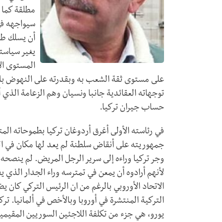
مطلقة كما 
سيواجهه في
أن يسلك طري
يغير سياست
المستوى ال
على مستوى ثقة الشعب به وبقدرته على النهوض بالو
توجهاته العقائدية جانبا ونسيان وهم الزعامة الذي
حساب جيران تركيا.
في رئاسته الأولى أغرق أردوغان تركيا بطموحاته المت
جمهوريته على أنقاض سلطنة لم يعد لها مكان في ال
وجر تركيا وراءه إلى سرير الرجل المريض. لم ينصحه 
لأنهم أرادوه أن يمعن في تمترسه وراء الجدار الذي
الاتحاد الأوروبي بالرغم من ان الرئيس التركي كان 
التركية المنتشرة في أوروبا وبالأخص في ألمانيا. ترك
يورو، هي جزء من تكلفة اللاجئين السوريين المقيمين