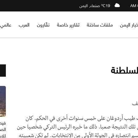
19℃ صنعاء, اليمن
خبار اليمن
ملفات ساخنة
تقارير خاصة
نقّارون
العرب
عالمي
السلطنة
سف
يب أردوغان على خمس سنوات أخرى في الحكم. كان
فيص
 تلك النتيجة صعبا. ذلك ما خبره الرئيس التركي شخصيا حين
الصر
للا
 انتصاره في الجولة الأولى من الانتخابات. لم تكن شعبيته