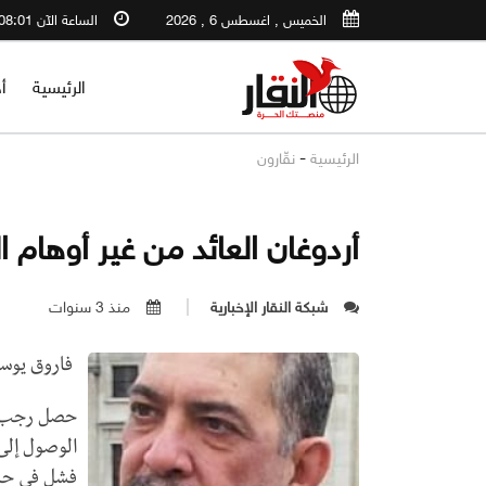
الخميس , اغسطس 6 , 2026
الساعة الآن 08:01 AM
الرئيسية
أ
-
الرئيسية
نقّارون
أردوغان العائد من غير أوهام 
شبكة النقار الإخبارية
منذ 3 سنوات
فاروق يو
حصل رجب ط
الوصول إلى
فشل في حسم