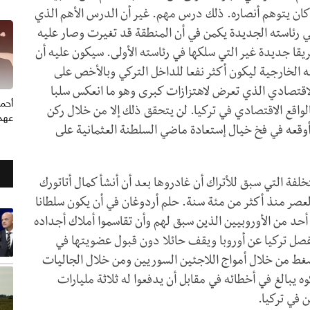
كان يتوهم أنصاره. ذلك درس مهم. غير أن الدرس الأهم الذي
 رئاسته الجديدة يكمن في أن المنطقة قد تغيرت وصار عليه
قا جديدة غير التي سلكها في رئاسته الأولى. سيكون عليه أن
ه الخارجية ليكون أكثر نفعا للداخل التركي وبالأخص على
اقتصادي الذي تعرض لاهتزازات كبرى وهو ما انعكس سلبا
أحم
اقع الاقتصادي في تركيا. لن يتحقق ذلك إلا من خلال ركن
عهد 
 أوقعه في فخ خيال إستعادة ماضي السلطنة العثمانية على
خلفة التي سبق للأتراك أن غادروها بعد أن أنشأ كمال أتاتورك
عصر منذ أكثر من مئة سنة. حلم أردوغان في أن يكون سلطانا
أحد من الأوروبيين الذين سبق لهم وأن تقاسموا أملاك أجداده
 يفصل تركيا عن أوروبا ويقف حائلا دون قبول عضويتها في
يضغط من خلال أمواج اللاجئين السوريين ومن خلال الجاليات
وه يبالغ في أخطائه في مقابل أن يدفعوا له ثلاثة مليارات
 في تركيا.