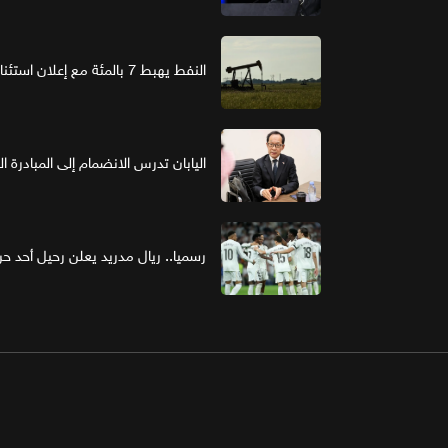
النفط يهبط 7 بالمئة مع إعلان استئناف مفاوضات واشنطن وطهران
اليابان تدرس الانضمام إلى المبادرة ا
رسميا.. ريال مدريد يعلن رحيل أحد حر