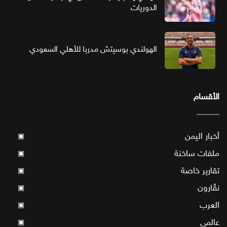
الدوريات
الهولندي بوسيتش مدربا للأهلي السعودي
الأقسام
أخبار اليمن
▣
ملفات ساخنة
▣
تقارير خاصة
▣
نقّارون
▣
العرب
▣
عالمي
▣