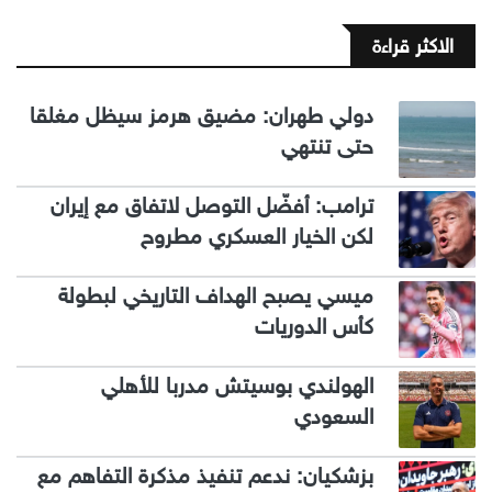
الاكثر قراءة
دولي طهران: مضيق هرمز سيظل مغلقا
حتى تنتهي
ترامب: أفضّل التوصل لاتفاق مع إيران
لكن الخيار العسكري مطروح
ميسي يصبح الهداف التاريخي لبطولة
كأس الدوريات
الهولندي بوسيتش مدربا للأهلي
السعودي
بزشكيان: ندعم تنفيذ مذكرة التفاهم مع