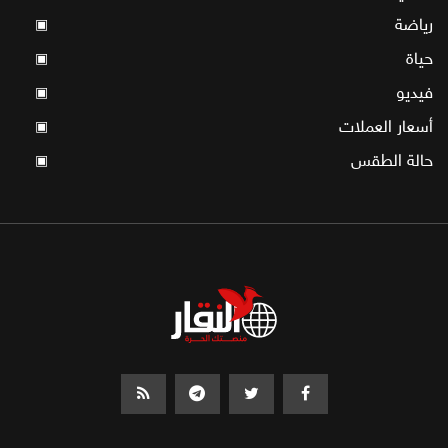
رياضة
▣
حياة
▣
فيديو
▣
أسعار العملات
▣
حالة الطقس
▣