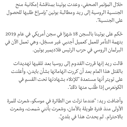
خلال المؤتمر الصحفي، وعدت بوتينا بمناقشة إمكانية منح
الجنسية الروسية إلى ريد ومطالبة بوتين "بإسراع طلبها للحصول
على الجنسية".
حُكم على بوتينا بالسجن 18 شهرًا في سجن أمريكي في عام 2019
بتهمة التآمر للعمل كعميل أجنبي غير مسجّل، وهي تعمل الآن في
البرلمان الروسي في حزب الرئيس فلاديمير بوتين.
قالت ريد إنها قررت القدوم إلى روسيا بعد تلقيها تهديدات
بالقتل هذا العام بعد أن كررت اتهاماتها بشأن بايدن، وأعلنت
على تويتر أنها مستعدة "للإدلاء بشهادتها تحت القسم في
الكونغرس إذا طُلب منها ذلك".
وأضافت ريد: "عندما نزلت من الطائرة في موسكو، شعرت للمرة
الأولى منذ فترة طويلة بالأمان، وشعرت بأنني سُمعت، وشعرت
بالاحترام. لم يحدث هذا في بلدي".