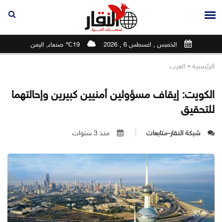
الخميس , اغسطس 6 , 2026
19℃ صنعاء, اليمن
-
الرئيسية
العرب
الكويت: إيقاف مسؤولين أمنيين كبيرين وإحالتهما
للتحقيق
شبكة النقار-متابعات
منذ 3 سنوات