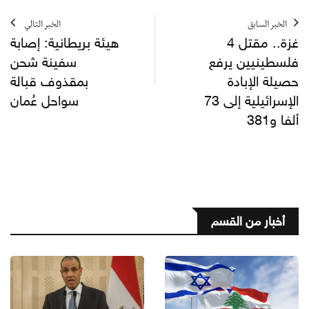
الخبر السابق
الخبر التالي
غزة.. مقتل 4
هيئة بريطانية: إصابة
فلسطينيين يرفع
سفينة شحن
حصيلة الإبادة
بمقذوف قبالة
الإسرائيلية إلى 73
سواحل عُمان
ألفا و381
أخبار من القسم