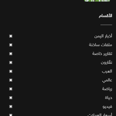
الأقسام
أخبار اليمن
▣
ملفات ساخنة
▣
تقارير خاصة
▣
نقّارون
▣
العرب
▣
عالمي
▣
رياضة
▣
حياة
▣
فيديو
▣
أسعار العملات
▣