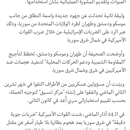
العبوات وتقديم المشورة العملياتية بشأن استخدامها".
وثيقة ثانية تحدثت عن جهود جديدة واسعة النطاق من جانب
موسكو ودمشق وطهران لطرد الولايات المتحدة من سوريا، وذلك
عبر الرد على الضربات الإسرائيلية من خلال ضرب القوات
الأميركية في شمال شرق سوريا.
وأوضحت الصحيفة أن طهران وموسكو ودمشق، تخطط لتأجيج
"المقاومة الشعبية ودعم الحركات المحلية" لتنفيذ هجمات ضد
الأميركيين في شرق وشمال شرق سوريا.
وبيّنت أن مسؤولين عسكريين من الأطراف التقوا في شهر تشرين
الثاني الماضي واتفقوا على إنشاء "مركز تنسيق" لتوجيه الحملة،
بحسب تقييم استخباراتي سري أُعد في كانون الثاني.
في الـ 24 آذار الماضي، شنت القوات الأميركية "ضربات جوية
دقيقة" في شرق سوريا بعد هجوم بطائرة بلا طيار أسفر عن مقتل