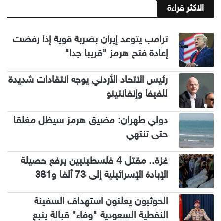
الاكثر قراءة
ترامب يتوعد إيران بضربة قوية إذا رفضت
إعادة فتح هرمز "قريبا جدا"
رئيس الاتحاد الأردني يوجه انتقادات شديدة
للفيفا وإنفانتينو
دولي طهران: مضيق هرمز سيظل مغلقا
حتى تنتهي
غزة.. مقتل 4 فلسطينيين يرفع حصيلة
الإبادة الإسرائيلية إلى 73 ألفا و381
الحوثيون يعلنون استهداف السفينة
النفطية السعودية "وفاء" قبالة ينبع