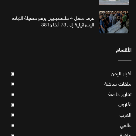
غزة.. مقتل 4 فلسطينيين يرفع حصيلة الإبادة
الإسرائيلية إلى 73 ألفا و381
الأقسام
أخبار اليمن
▣
ملفات ساخنة
▣
تقارير خاصة
▣
نقّارون
▣
العرب
▣
عالمي
▣
رياضة
▣