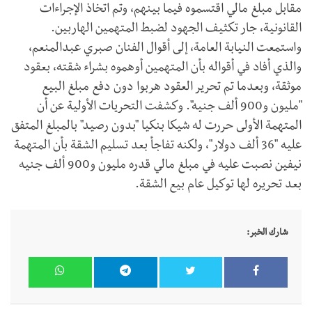
مقابل مبلغ مالي اقتسموه فيما بينهم، وتم اتخاذ الإجراءات
القانونية، جار تكثيف الجهود لضبط المتهمين الهاربين.
واستمعت النيابة العامة، إلى أقوال الفنان صبري عبدالمنعم،
والذي أفاد في أقواله بأن المتهمين أوهموه بشراء شقته، بعقود
موثقة، وبعدما تم تحرير العقود هربوا دون دفع مبلغ البيع
"مليون و900 ألف جنيه". وكشفت التحريات الأولية عن أن
المتهمة الأولى حررت له شيكا بنكيا "بدون رصيد" بالمبلغ المتفق
عليه "36 ألف دولار"، ولكنه تفاجأ بعد تسليم الشقة بأن المتهمة
نيفين نصبت عليه في مبلغ مالي قدره مليون و900 ألف جنيه
بعد تحريره لها توكيل عام بيع الشقة.
شارك الخبر: