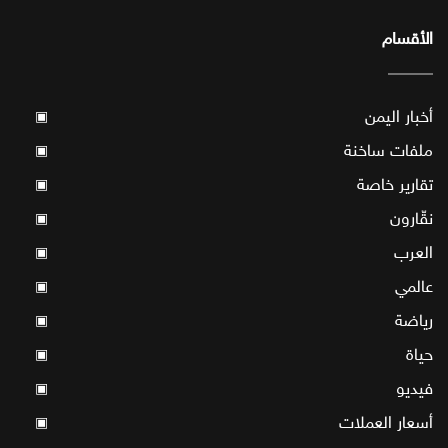
الأقسام
أخبار اليمن
▣
ملفات ساخنة
▣
تقارير خاصة
▣
نقّارون
▣
العرب
▣
عالمي
▣
رياضة
▣
حياة
▣
فيديو
▣
أسعار العملات
▣