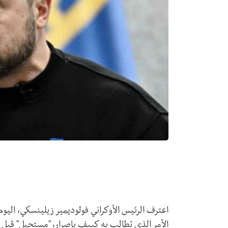
اعترف الرئيس الأوكراني فولوديمير زيلينسكي، اليوم
الأمر الذي تطالب به كييف بإصرار، "مستحيل" قبل ن