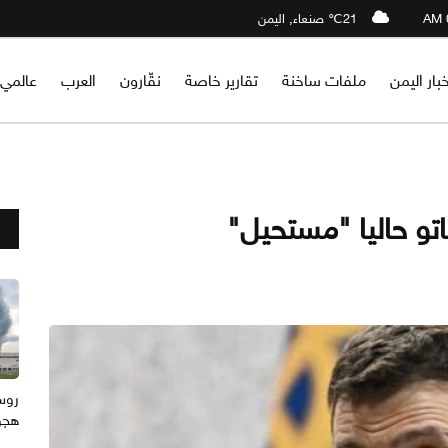
21℃ صنعاء, اليمن
خبار اليمن
ملفات ساخنة
تقارير خاصة
نقّارون
العرب
عالمي
اتو حاليا "مستحيل"
هجوم