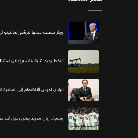
ويلز تسحب دعمها لترشح إنفانتينو لرئ
النفط يهبط 7 بالمئة مع إعلان استئناف مفاوضات واشنطن وطهران
اليابان تدرس الانضمام إلى المبادرة ا
رسميا.. ريال مدريد يعلن رحيل أحد حر