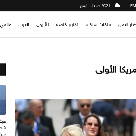
21℃ صنعاء, اليمن
خبار اليمن
ملفات ساخنة
تقارير خاصة
نقّارون
العرب
عالمي
يكا الأولى
هيئة
شحن
سوا