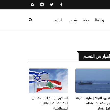
رياضة
حياة
فيديو
المزيد
أخبار من القسم
 بريطانية: إصابة سفينة
انطلاق الجولة السابعة من
 بمقذوف قبالة
المفاوضات اللبنانية
حل عُمان
الإسرائيلية