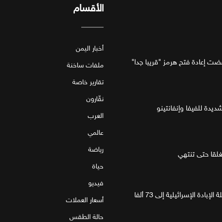
الأقسام
أخبار اليمن
فضت إعادة فتح هرمز "قريبا جدا"
ملفات ساخنة
تقارير خاصة
نقّارون
ديدة للفيفا وإنفانتينو
العرب
عالمي
رياضة
قا حتى تنتهي
حياة
فيديو
غزة.. مقتل 4 فلسطينيين يرفع حصيلة الإبادة الإسرائيلية إلى 73 ألفا
أسعار العملات
حالة الطقس