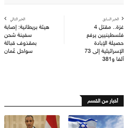
الخبر السابق
الخبر التالي
غزة.. مقتل 4
هيئة بريطانية: إصابة
فلسطينيين يرفع
سفينة شحن
حصيلة الإبادة
بمقذوف قبالة
الإسرائيلية إلى 73
سواحل عُمان
ألفا و381
أخبار من القسم