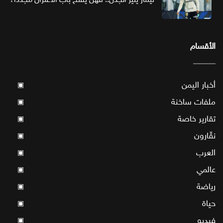
الأقسام
أخبار اليمن
▣
ملفات ساخنة
▣
تقارير خاصة
▣
نقّارون
▣
العرب
▣
عالمي
▣
رياضة
▣
حياة
▣
فيديو
▣