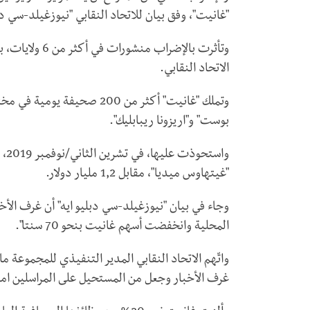
"غانيت"، وفق بيان للاتحاد النقابي "نيوزغيلد-سي دبل
وتأثرت بالإضرا
الاتحاد النقابي.
وتملك "غانيت" أكثر من 200 صح
بوست" و"اريزونا ريبابليك".
واس
"غيتهاوس ميديا"، مقابل 1,2 مليار دولار.
وجاء في بيان "نيوزغيلد-سي دبليو ايه" أن غرف الأخب
المحلية وانخفضت أسهم غانيت بنحو 70 سنتا".
واتّهم الاتحاد النقابي المدير التنفيذي للمجموعة ماي
غرف الأخبار وجعل من المستحيل على المراسلين امتل