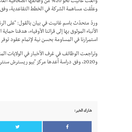
وألغت غانيت نحو 20% من وظائفها ا
وعلّقت مساهمة الشركة في الخطط التقاعدية، وفق ال
وردّ متحدّث باسم غانيت في بيان بالقول: "على ال
الأنباء الموثوق بها إلى قرائنا الأوفياء، هدفنا حما
استمرارنا في المساومة بحسن نية لإتمام عقود توفر أج
و2020، وفق دراسة أعدها مركز "بيو ريسترش سنتر" في العام 2021.
شارك الخبر: