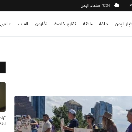
24℃ صنعاء, اليمن
خبار اليمن
ملفات ساخنة
تقارير خاصة
نقّارون
العرب
عالمي
ترام
لاتف