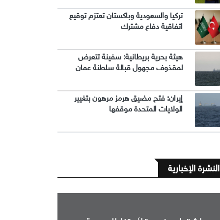
تركيا والسعودية وباكستان تعتزم توقيع
اتفاقية دفاع مشترك
هيئة بحرية بريطانية: سفينة تتعرض
لمقذوف مجهول قبالة سلطنة عمان
إيران: فتح مضيق هرمز مرهون بتغيير
الولايات المتحدة موقفها
النشرة الإخبارية