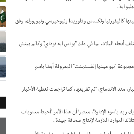
يو ايه".
ب منشورات في أكثر من 6 ولايات، بينها كاليفورنيا وتكساس وفلوريدا ونيوجيرسي ونيويورك، وفق
يفة يومية في مختلف أنحاء البلاد، بما في ذلك "يو اس ايه توداي" و"بالم بيتش
تحوذت عليها، في تشرين الثاني/نوفمبر 2019، مجموعة "نيو ميديا إنفستمنت" المعروفة أيضا باسم
ار، منذ الاندماج، "تم تفريغها، كما تراجعت تغطية الأخبار
ك ريد بـ"سوء الإدارة"، معتبرا أن هذا الأمر "أحبط معنويات
اك الموارد اللازمة لإنتاج صحافة جيدة".