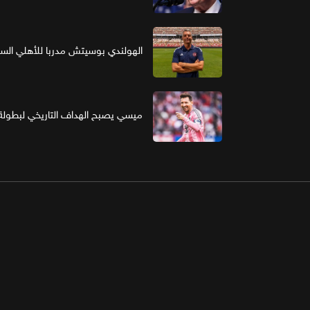
الهولندي بوسيتش مدربا للأهلي ال
ميسي يصبح الهداف التاريخي لبطولة