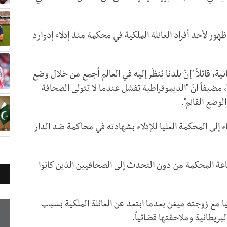
هور لأحد أفراد العائلة الملكية في محكمة منذ إدلاء إدوارد
، قائلاً "إنّ بلدنا يُنظَر إليه في العالم أجمع من خلال وضع
ضيفاً انّ "الديموقراطية تفشل عندما لا تتولى الصحافة
وضع القائم".
ء إلى المحكمة العليا للإدلاء بشهادته في محاكمة ضد الدار
ة المحكمة من دون التحدث إلى الصحافيين الذين كانوا
ي كاليفورنيا مع زوجته ميغن بعدما ابتعد عن العائلة الملكية بسبب
بريطانية وملاحقتها قضائياً.