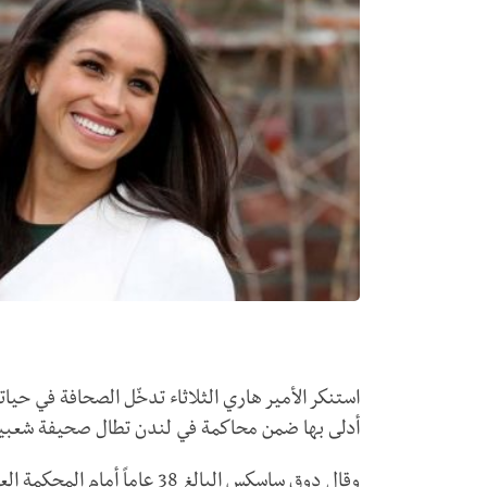
استنكر الأمير هاري الثلاثاء تدخّل الصحافة في حياته،
أدلى بها ضمن محاكمة في لندن تطال صحيفة شعبية 
وقال دوق ساسكس البالغ 38 عاما