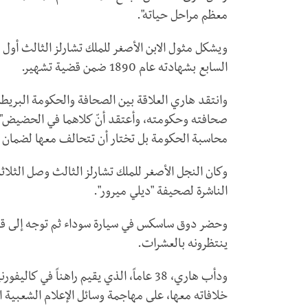
معظم مراحل حياته".
ويشكل مثول الابن الأصغر للملك تشارلز الثالث أول ظ
السابع بشهادته عام 1890 ضمن قضية تشهير.
وانتقد هاري العلاقة بين الصحافة والحكومة البريطانية
صحافته وحكومته، وأعتقد أنّ كلاهما في الحضيض"، م
محاسبة الحكومة بل تختار أن تتحالف معها لضمان ال
وكان النجل الأصغر للملك تشارلز الثالث وصل الثلاثا
الناشرة لصحيفة "ديلي ميرور".
وحضر دوق ساسكس في سيارة سوداء ثم توجه إلى قاع
ينتظرونه بالعشرات.
ودأب هاري، 38 عاماً، الذي يقيم راهناً ف
خلافاته معها، على مهاجمة وسائل الإعلام الشعبية ال