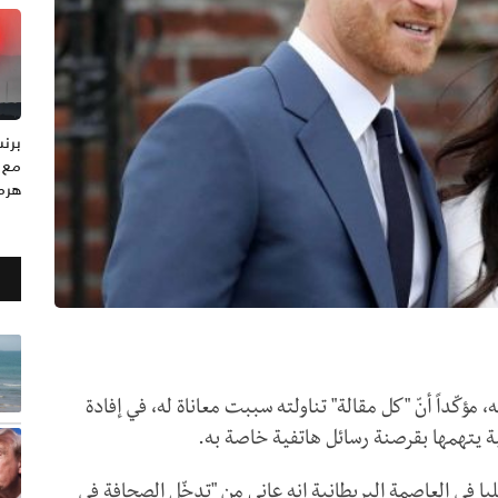
مع 
هرم
 مؤكّداً أنّ "كل مقالة" تناولته سببت معاناة له، في إفادة
يتهمها بقرصنة رسائل هاتفية خاصة به.
ً أمام المحكمة العليا في العاصمة البريطانية إنه عانى من "تدخّل الصحافة في