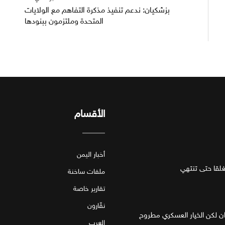
بزشكيان: ندعم تنفيذ مذكرة التفاهم مع الولايات
المتحدة وملتزمون ببنودها
الأقسام
أخبار اليمن
قا حتى تنتهي
ملفات ساخنة
تقارير خاصة
نقّارون
ان لكن الخيار العسكري مطروح
العرب