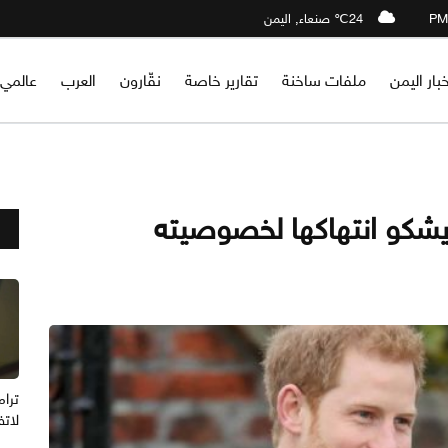
24℃ صنعاء, اليمن
خبار اليمن
ملفات ساخنة
تقارير خاصة
نقّارون
العرب
عالمي
ويشكو انتهاكها لخصوصيته
ترام
لاتف