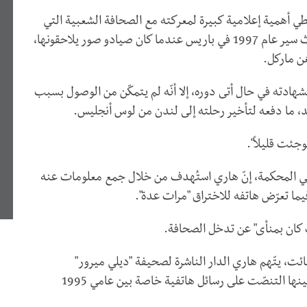
ي أهمية إعلامية كبيرة لمعركته مع الصحافة الشعبية التي
يحمّلها مسؤولية مقتل والدته الأميرة ديانا في حادث سير عام 1997 في باريس عندما كان صيادو صور يلاحقونها،
غن ماركل.
بشهادته في حال أتى دوره، إلا أنّه لم يتمكّن من الوصول بسبب
د، ما دفعه لتأخير رحلته إلى لندن من لوس أنجليس.
جئت قليلاً".
في المحكمة، إنّ هاري استُهدف من خلال جمع معلومات عنه
فيما تعرّض هاتفه للاختراق "مرات عدة".
 كان بمنأى" عن تدخل الصحافة.
ئت، يتّهم هاري الدار الناشرة لصحيفة "ديلي ميرور"
باستخدام وسائل غير قانونية لجمع معلومات عنه، بينها التنصّت على رسائل هاتفية خاصة بين عامي 1995