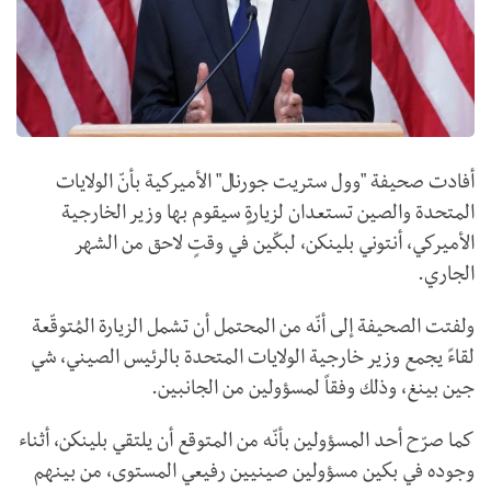
أفادت صحيفة "وول ستريت جورنال" الأميركية بأنّ الولايات
المتحدة والصين تستعدان لزيارةٍ سيقوم بها وزير الخارجية
الأميركي، أنتوني بلينكن، لبكّين في وقتٍ لاحق من الشهر
الجاري.
ولفتت الصحيفة إلى أنّه من المحتمل أن تشمل الزيارة المُتوقّعة
لقاءً يجمع وزير خارجية الولايات المتحدة بالرئيس الصيني، شي
جين بينغ، وذلك وفقاً لمسؤولين من الجانبين.
كما صرّح أحد المسؤولين بأنّه من المتوقع أن يلتقي بلينكن، أثناء
وجوده في بكين مسؤولين صينيين رفيعي المستوى، من بينهم