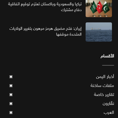
تركيا والسعودية وباكستان تعتزم توقيع اتفاقية
دفاع مشترك
إيران: فتح مضيق هرمز مرهون بتغيير الولايات
المتحدة موقفها
الأقسام
أخبار اليمن
▣
ملفات ساخنة
▣
تقارير خاصة
▣
نقّارون
▣
العرب
▣