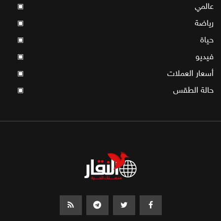
عالمي
▣
رياضة
▣
حياة
▣
فيديو
▣
أسعار العملات
▣
حالة الطقس
▣