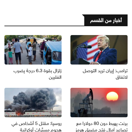
أخبار من القسم
ترامب: إيران تريد التوصل
زلزال بقوة 6.3 درجة يضرب
لاتفاق
الفلبين
برنت يهبط دون 80 دولارا مع
روسيا: مقتل 5 أشخاص في
تصاعد آمال فتح مضيق هرمز
هجوم مسيَّرات أوكرانية