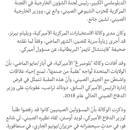
الدبلوماسي الكبير، رئيس لجنة الشؤون الخارجية في اللجنة
المركزية للحزب الشيوعي الصيني، وانغ يي، ووزير الخارجية
الصيني، تشين جانغ.
وكان مدير وكالة الاستخبارات المركزية الأميركية، ويليام بيرنز،
قد أجرى زيارةً سرية للصين، الشهر الماضي، وفقاً لما نقلته
صحيفة "فايننشال تايمز" البريطانية، عن مسؤول أميركي.
وقد أفادت وكالة "بلومبرغ" الأميركية، في أيار/مايو الماضي، بأنّ
الولايات المتحدة تُواجه "عقبةً من صنعها"، تمنع إحياء علاقات
واشنطن مع الجيش الصيني، وأنّ هذه العقبة تتمثّل في فرض
إدارة الرئيس الأميركي السابق، دونالد ترامب، عقوباتٍ على وزير
الدفاع الصيني الحالي عام 2018.
وذكرت الوكالة بأنّ المسؤولين الصينيين كانوا قد رفضوا طلباً
لوزير الدفاع الأميركي، لويد أوستن، لقاء نظيره الصيني، لي شانغ
فو، في حدثٍ سيحضرانه في حزيران/يونيو الجاري، في سنغافورة.