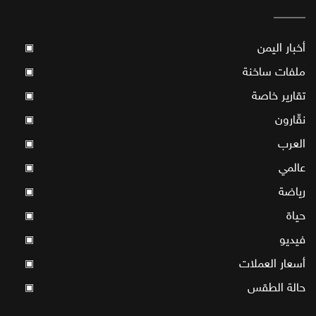
أخبار اليمن
▣
ملفات ساخنة
▣
تقارير خاصة
▣
نقّارون
▣
العرب
▣
عالمي
▣
رياضة
▣
حياة
▣
فيديو
▣
أسعار العملات
▣
حالة الطقس
▣