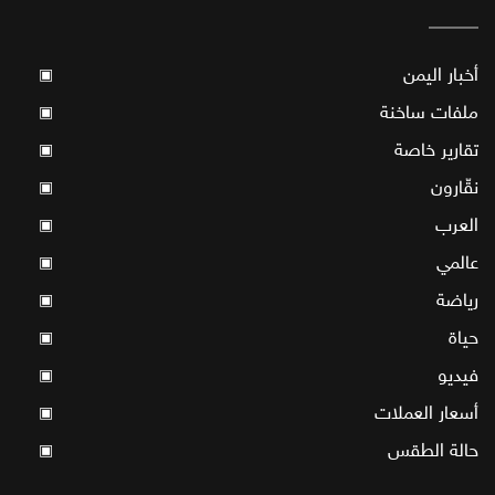
أخبار اليمن
▣
ملفات ساخنة
▣
تقارير خاصة
▣
نقّارون
▣
العرب
▣
عالمي
▣
رياضة
▣
حياة
▣
فيديو
▣
أسعار العملات
▣
حالة الطقس
▣