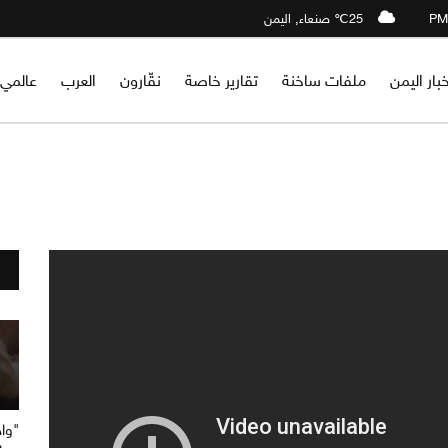
25℃ صنعاء, اليمن
خبار اليمن
ملفات ساخنة
تقارير خاصة
نقّارون
العرب
عالمي
"واح