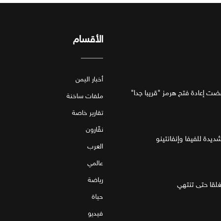
الأقسام
أخبار اليمن
فضت إعادة فتح هرمز "قريبا جدا"
ملفات ساخنة
تقارير خاصة
نقّارون
ديدة للفيفا وإنفانتينو
العرب
عالمي
رياضة
قا حتى تنتهي
حياة
فيديو