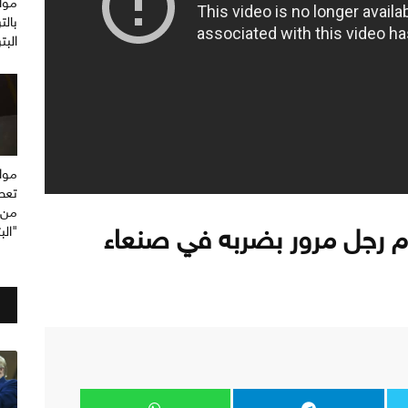
مواط
بالت
الب
موا
تعط
من 
م رجل مرور بضربه في صنعاء
"ال