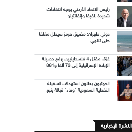
رئيس الاتحاد الأردني يوجه انتقادات
شديدة للفيفا وإنفانتينو
دولي طهران: مضيق هرمز سيظل مغلقا
حتى تنتهي
غزة.. مقتل 4 فلسطينيين يرفع حصيلة
الإبادة الإسرائيلية إلى 73 ألفا و381
الحوثيون يعلنون استهداف السفينة
النفطية السعودية "وفاء" قبالة ينبع
النشرة الإخبارية