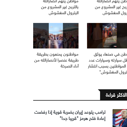
ن يتهم انصارالله
مواطن يتهم انصارالله
ربح غير المشروع من
بالتربح غير المشروع من
ترول المغشوش
البترول المغشوش
طن في صنعاء يوثق
مواطنون يمنعون بطريقة
ل سيارته وسيارات عدد
طريفة عنصرا لأنصارالله من
المواطنين بسبب انتشار
أداء الصرخة
بترول المغشوش"
الاكثر قراءة
ترامب يتوعد إيران بضربة قوية إذا رفضت
إعادة فتح هرمز "قريبا جدا"