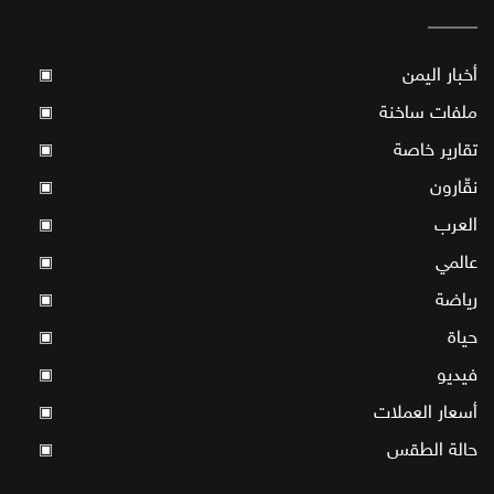
أخبار اليمن
▣
ملفات ساخنة
▣
تقارير خاصة
▣
نقّارون
▣
العرب
▣
عالمي
▣
رياضة
▣
حياة
▣
فيديو
▣
أسعار العملات
▣
حالة الطقس
▣