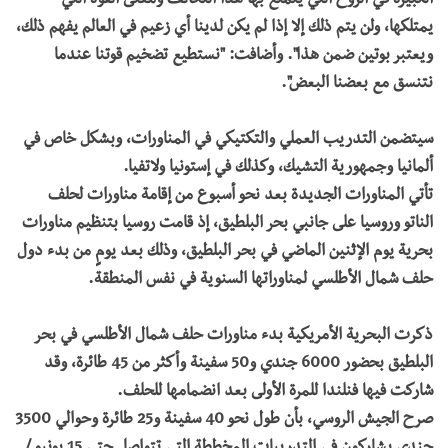
الكبيرة في الروح التي يتمتع بها هذا التحالف ومعنى القوة التي
يمتلكها، ولن يتم ذلك إلا إذا لم يكن لدينا أي زعيم في العالم يفهم ذلك،
ويعتبر بوتين ضمن هذا". وأضافت: "نستطيع تضخيم قوتنا عندما
نتنسق مع بعضنا البعض".
سيتضمن التدريب العملي والتكتيكي في المناورات، وبشكل خاص في
ألمانيا وجمهورية التشيك، وكذلك في إستونيا ولاتفيا.
تأتي المناورات الجديدة بعد نحو أسبوع من إقامة مناورات لحلف
الناتو وروسيا على جانبي بحر البلطيق، إذ قامت روسيا بتنظيم مناورات
بحرية يوم الإثنين الماضي في بحر البلطيق، وذلك بعد يومٍ من بدء دول
حلف شمال الأطلسي لمناوراتها السنوية في نفس المنطقة.
ذكرت البحرية الأمريكية بدء مناورات حلف شمال الأطلسي في بحر
البلطيق بحضور 6000 جندي و50 سفينة وأكثر من 45 طائرة، وقد
شاركت فيها فنلندا للمرة الأولى بعد انضمامها للحلف.
صرح الجيش الروسي، بأن طول نحو 40 سفينة و25 طائرة وحوالي 3500