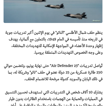
ينظم حلف شمال الأطلسي "الناتو" في يوم الإثنين أكبر تدريبات جوية
في تاريخه منذ تأسيسه في العام 1949، بالتعاون مع ألمانيا، بهدف
إظهار وحدة الأعضاء في المواجهة الإمكانية للتهديدات المختلفة،
وعلى وجه الخصوص التهديدات المتعلقة بروسيا.
تُواصل تدريبات "Air Defender 23" حتى نهاية يونيو، وتتضمن حوالي
250 طائرة عسكرية من 25 دولة عضو في حلف "ناتو" وشريكة له، بما
في ذلك اليابان والسويد كدولة مرشحة للانضمام للحلف.
يشارك 10 آلاف شخص في التدريبات التي تستهدف تحسين التنسيق
في العمليات والحماية من الهجمات باستخدام الطائرات بدون طيار