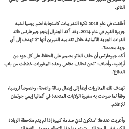
والصواريخ الكروز ضد المدن والمطارات والموانئ الواقعة على أراضي
الناتو.
أطلقت في عام 2018 فكرة التدريبات كاستجابة لضم روسيا لشبه
جزيرة القرم في عام 2014، وقد أكد الجنرال إينجو جيرهارتس قائد
القوات الجوية الألمانية خلال تقديمه التمرين أنها "لا تهدف إلى أي
جهة محددة".
أكد جيرهارتس أن حلف الناتو مصمم على الحفاظ على كل جزء من
أراضيه، وأضاف: "نحن تحالف دفاعي وهذه المناورات خططت من باب
الدفاع".
تهدف تلك المناورات أيضاً إلى إيصال رسالة واضحة، وخصوصاً لروسيا،
وفقاً لما صرحت به سفيرة الولايات المتحدة في ألمانيا إيمي جوتمان
للإعلام.
وأعربت عندها: "ستكون لديّ صدمة كبيرة إذا لم يتم ملاحظة الزيادة