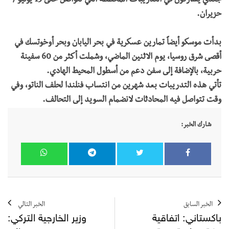
جندي يشاركون في التدريبات المخططة التي تتواصل حتى 15 يونيو /
حزيران.
بدأت موسكو أيضاً تمارين عسكرية في بحر اليابان وبحر أوخوتسك في
أقصى شرق روسيا، يوم الاثنين الماضي، وشملت أكثر من 60 سفينة
حربية، بالإضافة إلى سفن دعم من أسطول المحيط الهادي.
تأتي
هذه
التدريبات
بعد
شهرين
من
انتساب
فنلندا
لحلف
الناتو،
وفي
وقت
تتواصل
فيه
المحادثات
لانضمام
السويد
إلى
التحالف
.
شارك الخبر:
الخبر السابق
الخبر التالي
باكستاني: اتفاقية
وزير الخارجية التركي: