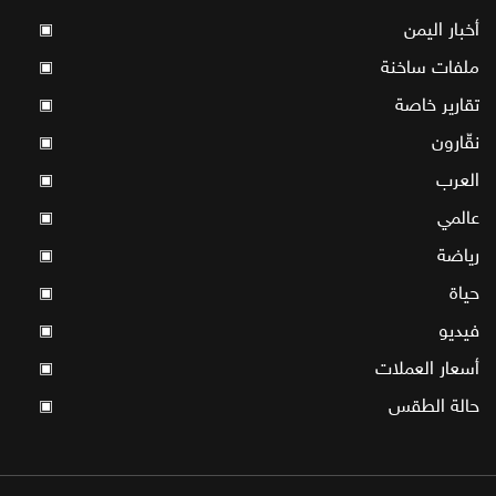
أخبار اليمن
▣
ملفات ساخنة
▣
تقارير خاصة
▣
نقّارون
▣
العرب
▣
عالمي
▣
رياضة
▣
حياة
▣
فيديو
▣
أسعار العملات
▣
حالة الطقس
▣