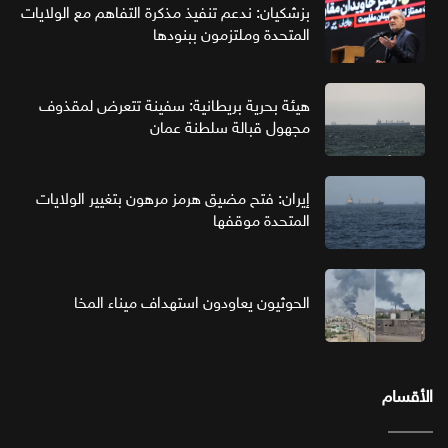
بزشكيان: ندعم تنفيذ مذكرة التفاهم مع الولايات
المتحدة وملتزمون ببنودها
هيئة بحرية بريطانية: سفينة تتعرض لمقذوف
مجهول قبالة سلطنة عمان
إيران: فتح مضيق هرمز مرهون بتغيير الولايات
المتحدة موقفها
الحوثيون يعاودون استهداف ميناء المخا
الأقسام