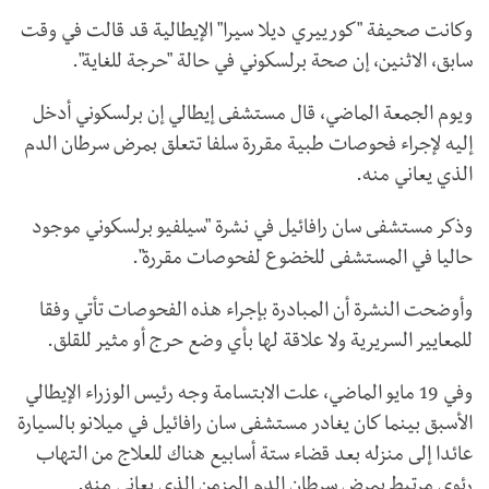
وكانت صحيفة "كورييري ديلا سيرا" الإيطالية قد قالت في وقت
سابق، الاثنين، إن صحة برلسكوني في حالة "حرجة للغاية".
ويوم الجمعة الماضي، قال مستشفى إيطالي إن برلسكوني أدخل
إليه لإجراء فحوصات طبية مقررة سلفا تتعلق بمرض سرطان الدم
الذي يعاني منه.
وذكر مستشفى سان رافائيل في نشرة "سيلفيو برلسكوني موجود
حاليا في المستشفى للخضوع لفحوصات مقررة".
وأوضحت النشرة أن المبادرة بإجراء هذه الفحوصات تأتي وفقا
للمعايير السريرية ولا علاقة لها بأي وضع حرج أو مثير للقلق.
وفي 19 مايو الماضي، علت الابتسامة وجه رئيس الوزراء الإيطالي
الأسبق بينما كان يغادر مستشفى سان رافائيل في ميلانو بالسيارة
عائدا إلى منزله بعد قضاء ستة أسابيع هناك للعلاج من التهاب
رئوي مرتبط بمرض سرطان الدم المزمن الذي يعاني منه.