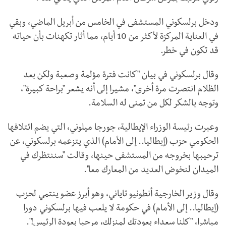
ودخل برلسكوني المستشفى في الخامس من أبريل الماضي، وبقي
في العناية المركزة لأكثر من 10 أيام، مما أثار تكهنات بأن حياته
قد تكون في خطر.
وقال برلسكوني في بيان "كانت فترة مؤلمة وصعبة ولكن بعد
الظلام انتصرت مرة أخرى"، مشيرا إلى أنه يشعر "براحة كبيرة"،
وتوجه بالشكر لكل من تمنى له السلامة.
وعبرت رئيسة الوزراء الإيطالية، جورجا ميلوني، التي يضم ائتلافها
الحكومي حزب (إيطاليا.. إلى الأمام) الذي يتزعمه برلسكوني، عن
ترحيبها بخروجه من المستشفى حينها، وقالت "سننتظرك في
الميدان لنخوض العديد من المعارك معا".
وقال وزير الخارجية أنطونيو تاياني، وهو أبرز عضو ينتمي لحزب
(إيطاليا.. إلى الأمام) في حكومة لا يلعب فيها برلسكوني دورا
مباشرا، "كلنا سعداء بعودتك لمنزلك، مرحبا بعودة الرئيس!".