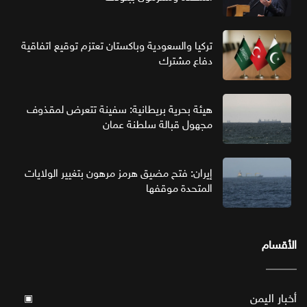
تركيا والسعودية وباكستان تعتزم توقيع اتفاقية
دفاع مشترك
هيئة بحرية بريطانية: سفينة تتعرض لمقذوف
مجهول قبالة سلطنة عمان
إيران: فتح مضيق هرمز مرهون بتغيير الولايات
المتحدة موقفها
الأقسام
أخبار اليمن
▣