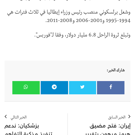
وشغل برلسكوني منصب رئيس وزراء إيطاليا في ثلاث فترات هي
1994-1995 و2001-2006 و2008-2011.
وتبلغ ثروة الراحل 6.8 مليار دولار، وفقا لـ"فوربس".
شارك الخبر:
الخبر السابق
الخبر التالي
إيران: فتح مضيق
بزشكيان: ندعم
هرمز مرهون بتغيير
تنفيذ مذكرة التفاهم