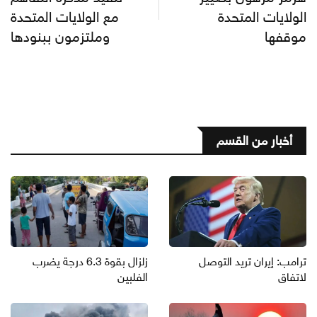
الولايات المتحدة
مع الولايات المتحدة
موقفها
وملتزمون ببنودها
أخبار من القسم
ترامب: إيران تريد التوصل
زلزال بقوة 6.3 درجة يضرب
لاتفاق
الفلبين