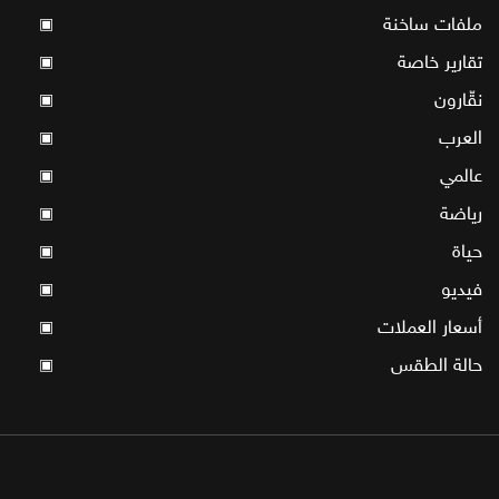
ملفات ساخنة
▣
تقارير خاصة
▣
نقّارون
▣
العرب
▣
عالمي
▣
رياضة
▣
حياة
▣
فيديو
▣
أسعار العملات
▣
حالة الطقس
▣