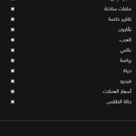
ملفات ساخنة
▣
تقارير خاصة
▣
نقّارون
▣
العرب
▣
عالمي
▣
رياضة
▣
حياة
▣
فيديو
▣
أسعار العملات
▣
حالة الطقس
▣