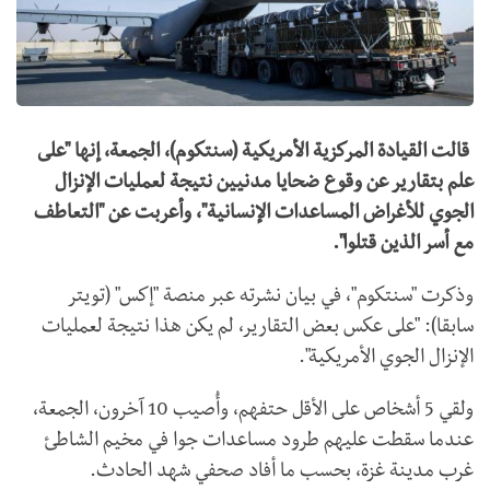
قالت القيادة المركزية الأمريكية (سنتكوم)، الجمعة، إنها "على
علم بتقارير عن وقوع ضحايا مدنيين نتيجة لعمليات الإنزال
الجوي للأغراض المساعدات الإنسانية"، وأعربت عن "التعاطف
مع أسر الذين قتلوا".
وذكرت "سنتكوم"، في بيان نشرته عبر منصة "إكس" (تويتر
سابقا): "على عكس بعض التقارير، لم يكن هذا نتيجة لعمليات
الإنزال الجوي الأمريكية".
ولقي 5 أشخاص على الأقل حتفهم، وأُصيب 10 آخرون، الجمعة،
عندما سقطت عليهم طرود مساعدات جوا في مخيم الشاطئ
غرب مدينة غزة، بحسب ما أفاد صحفي شهد الحادث.